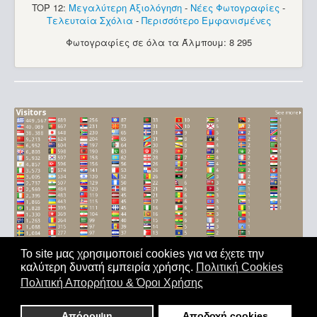
TOP 12:
Μεγαλύτερη Αξιολόγηση
-
Νέες Φωτογραφίες
-
Τελευταία Σχόλια
-
Περισσότερο Εμφανισμένες
Φωτογραφίες σε όλα τα Άλμπουμ: 8 295
Το site μας χρησιμοποιεί cookies για να έχετε την
καλύτερη δυνατή εμπειρία χρήσης.
Πολιτική Cookies
Αρχική
|
'Οροι Χρήσης
|
Επικοινωνία
Πολιτική Απορρήτου & Όροι Χρήσης
Copyright © 2011-2026. All Rights Reserved - Με επιφύλαξη
παντός δικαιώματος
Απόρριψη
Αποδοχή cookies