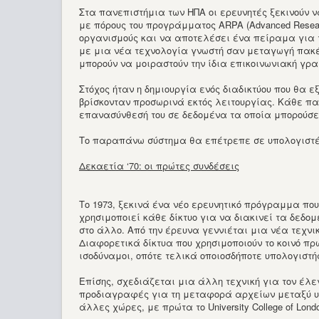
Στα πανεπιστήμια των ΗΠΑ οι ερευνητές ξεκινούν 
με πόρους του προγράμματος ARPA (Advanced Resear
οργανισμούς και να αποτελέσει ένα πείραμα για τ
με μια νέα τεχνολογία γνωστή σαν μεταγωγή πακέτ
μπορούν να μοιραστούν την ίδια επικοινωνιακή γρα
Στόχος ήταν η δημιουργία ενός διαδικτύου που θα
βρίσκονταν προσωρινά εκτός λειτουργίας. Κάθε πακ
επανασύνθεσή του σε δεδομένα τα οποία μπορούσε 
Το παραπάνω σύστημα θα επέτρεπε σε υπολογιστές 
Δεκαετία ‘70: οι πρώτες συνδέσεις
Το 1973, ξεκινά ένα νέο ερευνητικό πρόγραμμα που 
χρησιμοποιεί κάθε δίκτυο για να διακινεί τα δεδομ
στο άλλο. Από την έρευνα γεννιέται μια νέα τεχνική,
Διαφορετικά δίκτυα που χρησιμοποιούν το κοινό πρω
ισοδύναμοι, οπότε τελικά οποιοσδήποτε υπολογιστή
Επίσης, σχεδιάζεται μια άλλη τεχνική για τον έλεγ
προδιαγραφές για τη μεταφορά αρχείων μεταξύ υπο
άλλες χώρες, με πρώτα το University College of Londo