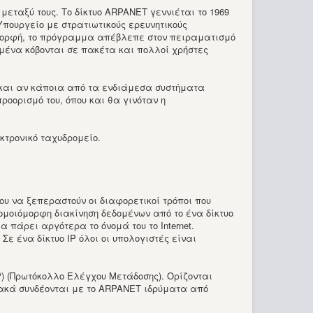
εταξύ τους. Το δίκτυο ARPANET γεννιέται το 1969
Υπουργείο με στρατιωτικούς ερευνητικούς
υ μορφή, το πρόγραμμα απέβλεπε στον πειραματισμό
ομένα κόβονται σε πακέτα και πολλοί χρήστες
ω και αν κάποια από τα ενδιάμεσα συστήματα
οορισμό του, όπου και θα γινόταν η
κτρονικό ταχυδρομείο.
νου να ξεπεραστούν οι διαφορετικοί τρόποι που
 ομοιόμορφη διακίνηση δεδομένων από το ένα δίκτυο
θα πάρει αργότερα το όνομά του το Internet.
Σε ένα δίκτυο IP όλοι οι υπολογιστές είναι
CP) (Πρωτόκολλο Ελέγχου Μετάδοσης). Ορίζονται
διακά συνδέονται με το ARPANET ιδρύματα από