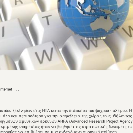
ernet . . .
ικτύου ξεκίνησαν στις ΗΠΑ κατά την διάρκεια του ψυχρού πολέμου. Η
αι όλο και περισσότερο για την ασφάλεια της χώρας τους. Θέλοντας
γμένων αμυντικών ερευνών ARPA (Advanced Research Project Agency)
γκεκριμένης υπηρεσίας ήταν να βοηθήσει τις στρατιωτικές δυνάμεις 
 μπορούσε να επιβιώσει σε μια ενδεχόμενη πυρηνική επίθεση.