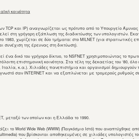
μαϊκή κοινότητα
 των TCP και IP) αναγνωρίζεται ως πρότυπο από το Υπουργείο Άμυνας
ντελεί στη γρήγορη εξάπλωση της διαδικτύωσης των υπολογιστών. Εκ
το 1983, χωρίζεται σε δύο τμήματα: στο MILNET (για στρατιωτικές ε
ι συνέχιση της έρευνας στη δικτύωση).
ουργεί ένα δικό του γρήγορο δίκτυο, το NSFNET χρησιμοποιώντας το πρ
πόλοιπη επιστημονική κοινότητα. Στα τέλη της δεκαετίας του ‘80, όλ
Ιταλία, κ.α.). Χιλιάδες πανεπιστήμια και οργανισμοί δημιουργούν τ
ι γνωστό σαν INTERNET και να εξαπλώνεται με τρομερούς ρυθμούς σε
T, μεταξύ των οποίων και η Ελλάδα τo 1990.
ζει το World Wide Web (WWW) (Παγκόσμιο Ιστό) που αναπτύχθηκε από 
imedia) που βρίσκονται αποθηκευμένες σε χιλιάδες υπολογιστές του