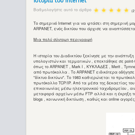
Ιστορία του Internet
Βαθμολογήστε αυτό το άρθρο
(2
Το σημερινό Internet για να φτάσει στη σημερινή 
ARPANET, ενός δικτύου που άρχισε να αναπτύσσεται
Μια πολύ σύντομη περιγραφή
Η ιστορία του Διαδικτύου ξεκίνησε με την ανάπτυξη 
υπολογιστών και τερματικών , επεκτάθηκε σε point
όπως το ARPANET , Mark I , ΚΥΚΛΑΔΕΣ , Merit , Tymn
από πρωτόκολλα . Το ARPANET ειδικότερα οδήγησε
"δίκτυο δικτύων". Το 1983 καθιερώνεται το πρωτόκολ
πρωτόκολλο TCP/IP. Από τα μέσα της δεκαετίας του
επικοινωνίας μέσω ηλεκτρονικού ταχυδρομείου , αντ
μεταφορά αρχείων μέσω FTP αλλά και η έκρηξη του I
blogs , κοινωνική δικτύωση , καθώς και online αγο