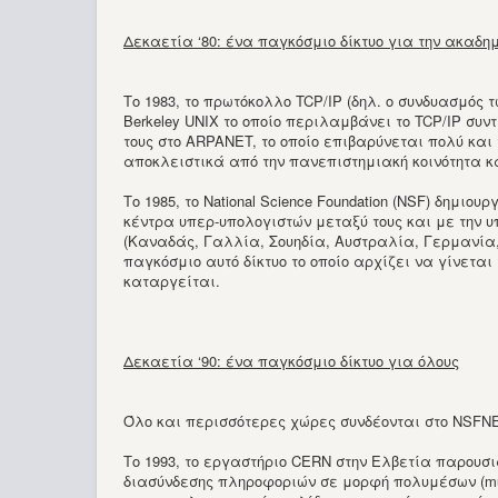
Δεκαετία ‘80: ένα παγκόσμιο δίκτυο για την ακαδη
Το 1983, το πρωτόκολλο TCP/IP (δηλ. ο συνδυασμός
Berkeley UNIX το οποίο περιλαμβάνει το TCP/IP συ
τους στο ARPANET, το οποίο επιβαρύνεται πολύ και 
αποκλειστικά από την πανεπιστημιακή κοινότητα κα
Το 1985, το National Science Foundation (NSF) δημι
κέντρα υπερ-υπολογιστών μεταξύ τους και με την υ
(Καναδάς, Γαλλία, Σουηδία, Αυστραλία, Γερμανία, 
παγκόσμιο αυτό δίκτυο το οποίο αρχίζει να γίνετα
καταργείται.
Δεκαετία ‘90: ένα παγκόσμιο δίκτυο για όλους
Όλο και περισσότερες χώρες συνδέονται στο NSFNE
Το 1993, το εργαστήριο CERN στην Ελβετία παρουσιά
διασύνδεσης πληροφοριών σε μορφή πολυμέσων (mult