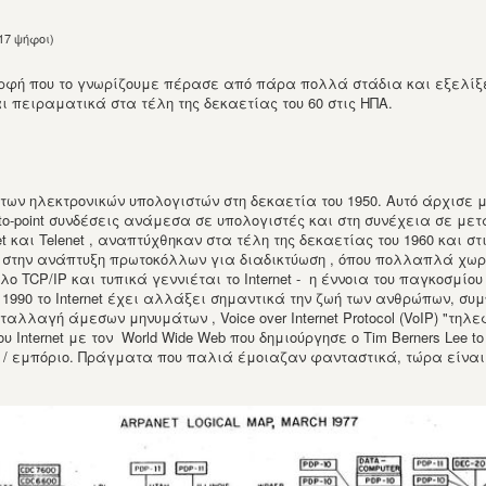
17 ψήφοι)
μορφή που το γνωρίζουμε πέρασε από πάρα πολλά στάδια και εξελίξε
 πειραματικά στα τέλη της δεκαετίας του 60 στις ΗΠΑ.
των ηλεκτρονικών υπολογιστών στη δεκαετία του 1950. Αυτό άρχισε με 
-to-point συνδέσεις ανάμεσα σε υπολογιστές και στη συνέχεια σε μ
et και Telenet , αναπτύχθηκαν στα τέλη της δεκαετίας του 1960 και σ
 στην ανάπτυξη πρωτοκόλλων για διαδικτύωση , όπου πολλαπλά χωρ
λο TCP/IP και τυπικά γεννιέται το Internet - η έννοια του παγκοσμίο
 1990 το Internet έχει αλλάξει σημαντικά την ζωή των ανθρώπων, σ
αλλαγή άμεσων μηνυμάτων , Voice over Internet Protocol (VoIP) "τηλ
nternet με τον World Wide Web που δημιούργησε ο Tim Berners Lee t
ρές / εμπόριο. Πράγματα που παλιά έμοιαζαν φανταστικά, τώρα είναι ε