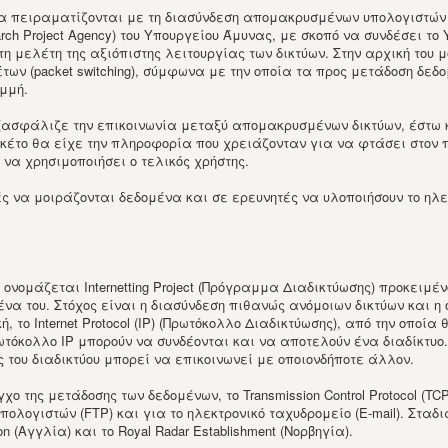
να πειραματίζονται με τη διασύνδεση απομακρυσμένων υπολογιστών μ
ch Project Agency) του Υπουργείου Άμυνας, με σκοπό να συνδέσει το 
η μελέτη της αξιόπιστης λειτουργίας των δικτύων. Στην αρχική το
ων (packet switching), σύμφωνα με την οποία τα προς μετάδοση δεδ
μμή.
 εξασφάλιζε την επικοινωνία μεταξύ απομακρυσμένων δικτύων, έστ
έτο θα είχε την πληροφορία που χρειάζονταν για να φτάσει στον πρ
να χρησιμοποιήσει ο τελικός χρήστης.
να μοιράζονται δεδομένα και σε ερευνητές να υλοποιήσουν το ηλε
ονομάζεται Internetting Project (Πρόγραμμα Διαδικτύωσης) προκειμέ
ένα του. Στόχος είναι η διασύνδεση πιθανώς ανόμοιων δικτύων και η
 το Internet Protocol (IP) (Πρωτόκολλο Διαδικτύωσης), από την οποία 
τόκολλο IP μπορούν να συνδέονται και να αποτελούν ένα διαδίκτυο. 
ς του διαδικτύου μπορεί να επικοινωνεί με οποιονδήποτε άλλον.
χο της μετάδοσης των δεδομένων, το Transmission Control Protocol (T
λογιστών (FTP) και για το ηλεκτρονικό ταχυδρομείο (E-mail). Στα
n (Αγγλία) και το Royal Radar Establishment (Νορβηγία).