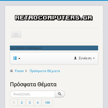
Αρχική
Δεν είσαστε συνδεδεμένος.
Ιστορία
Σύνδεση
Μουσείο
Συλλογές / Projects
Forum
Πρόσφατα Θέματα
Εκθέσεις - Συναντήσεις
Πρόσφατα Θέματα
Διάφορα
Forum
1
2
3
4
166
Σχετικά με εμάς