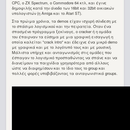
CPC, o ZX Spectrum, ο Commodore 64 κτλ, και έγινε
δημοφιλής κατά την άνοδο των 16bit και 32bit οικιακών
υπολογιστών (η Amiga και το Atari ST).
Στα πρώιμα χρόνια, τα demos είχαν ισχυρή σύνδεση με
το σπάσιμο λογισμικού και την πειρατεία. Όταν ένα
σπασμένο πρόγραμμα ξεκίναγε, ο cracker ή η ομάδα
του έπαιρναν τα εύσημα με μια γραφική εισαγωγή η
οποία καλείται "crack intro" και έδειχνε ένα μικρό demo
με γραφικά και με το λογότυπό τους και με μουσική.
Μάλιστα υπήρχε και ανταγωνισμός στις ομάδες που
έσπαγαν το λογισμικό προσπαθώντας να σπάνε και να
διανείμουν τα παιχνίδια γρηγορότερα από άλλους
ώστε να διαφημίσουν και το ίδιο τους το group και
πολλές φορές υποβιβάζοντας τα ανταγωνιστικά groups.