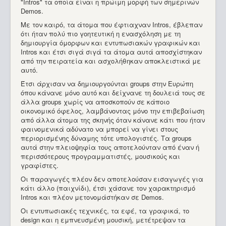
"Intros" τα οποία είναι η πρώιμη μορφή των σημερινών
Demos.
Με τον καιρό, τα άτομα που έφτιαχναν Intros, έβλεπαν
ότι ήταν πολύ πιο γοητευτική η ενασχόληση με τη
δημιουργία όμορφων και εντυπωσιακών γραφικών και
Intros και έτσι σιγά σιγά τα άτομα αυτά αποσχίστηκαν
από την πειρατεία και ασχολήθηκαν αποκλειστικά με
αυτό.
Έτσι άρχισαν να δημιουργούνται groups στην Ευρώπη
όπου κάνανε μόνο αυτό και δείχνανε τη δουλειά τους σε
άλλα groups χωρίς να αποσκοπούν σε κάποιο
οικονομικό όφελος, λαμβάνοντας μόνο την επιβεβαίωση
από άλλα άτομα της σκηνής όταν κάνανε κάτι που ήταν
φαινομενικά αδύνατο να μπορεί να γίνει στους
περιορισμένης δύναμης τότε υπολογιστές. Τα groups
αυτά στην πλειοψηφία τους αποτελούνταν από έναν ή
περισσότερους προγραμματιστές, μουσικούς και
γραφίστες.
Οι παραγωγές πλέον δεν αποτελούσαν εισαγωγές για
κάτι άλλο (παιχνίδι), έτσι χάσανε τον χαρακτηρισμό
Intros και πλέον μετονομάστήκαν σε Demos.
Οι εντυπωσιακές τεχνικές, τα εφέ, τα γραφικά, το
design και η εμπνευσμένη μουσική, μετέτρεψαν τα