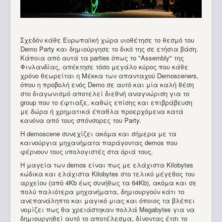
Σχεδόν κάθε Ευρωπαϊκή χώρα υιοθέτησε το θεσμό του
Demo Party και δημιούργησε το δικό της σε ετήσια βάση.
Κάποια από αυτά τα parties όπως το "Assembly" της
Φινλανδίας, απέκτησε τόσο μεγάλο κύρος που κάθε
χρόνο θεωρείται η Μέκκα των απανταχού Demosceners,
όπου η προβολή ενός Demo σε αυτό και μία καλή θέση
στο διαγωνισμό αποτελεί διεθνή αναγνώριση για το
group που το έφτιαξε, καθώς επίσης και επιβράβευση
με δώρα ή χρηματικά έπαθλα προερχόμενα κατά
κανόνα από τους σπόνσορες του Party.
Η demoscene συνεχίζει ακόμα και σήμερα με τα
καινούργια μηχανήματα παράγοντας demos που
φέρνουν τους υπολογιστές στα όριά τους.
Η μαγεία των demos είναι πως με ελάχιστα Kilobytes
κώδικα και ελάχιστα Kilobytes στο τελικό μέγεθος του
αρχείου (από 4Κb έως συνήθως τα 64Kb), ακόμα και σε
πολύ παλιότερα μηχανήματα, δημιουργούν κάτι το
ανεπανάληπτο και μαγικό μιας και όποιος τα βλέπει
νομίζει πως θα χρειάστηκαν πολλά Megabytes για να
δημιουργηθεί αυτό το αποτέλεσμα, δίνοντας έτσι το