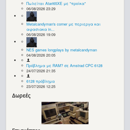
Πωλείται Atari65XE με "προίκα"
06/08/2026 23:29
Metalcandyman's corner με περιεργα και
αφασιακα in...
06/08/2026 19:09
NES games longplays by metalcandyman
04/08/2026 20:05
Πρόβλημα με RAM? σε Amstrad CPC 6128
Διάφορα
24/07/2026 21:35
6128 πρόβλημα
23/07/2026 12:25
Δωρεές
Demoscene