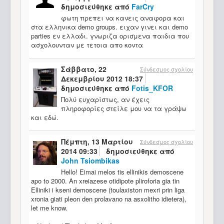
δημοσιεύθηκε από
FarCry
φωτη πρεπει να κανεις αναφορα και
στα ελληνικα demo groups. ειχαν γινει και demo
parties εν ελλαδι. γνωριζα ορισμενα παιδια που
ασχολουνταν με τετοια απο κοντα
Σάββατο, 22
Σύνδεσμος σχολίου
Δεκεμβρίου 2012 18:37
δημοσιεύθηκε από
Fotis_KFOR
Πολύ ευχαρίστως, αν έχεις
πληροφορίες στείλε μου να τα γράψω
και εδώ.
Πέμπτη, 13 Μαρτίου
Σύνδεσμος σχολίου
2014 09:33
δημοσιεύθηκε από
John Tsiombikas
Hello! Eimai melos tis ellinikis demoscene
apo to 2000. An xreiazese otidipote pliroforia gia tin
Elliniki i kseni demoscene (toulaxiston mexri prin liga
xronia giati pleon den prolavano na asxolitho idietera),
let me know.