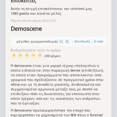
Επισκέπτες
Αυτήν τη στιγμή επισκέπτονται τον ιστότοπό μας
1583 guests και κανένα μέλος
Πέμπτη, 25 Οκτωβρίου 2012 01:27
Demoscene
μέγεθος γραμματοσειράς
Εκτύπωση
E-mail
Βαθμολογήστε αυτό το άρθρο
(202 ψήφοι)
Η demoscene είναι μια μορφή τέχνης υπολογιστών η
οποία ειδικεύεται στην παραγωγή demos (επιδείξεων),
τα οποία είναι προγράμματα που αποτελούνται από
γραφικά που σχεδιάζονται σε πραγματικό χρόνο στην
οθόνη και με τη συνοδεία μουσικής, συνδυασμένα και
συγχρονισμένα αρμονικά μεταξύ τους με σκοπό να
επιδείξουν τόσο τις δυνατότητες του υπολογιστή στον
οποίο τρέχουν, όσο και τις ικανότητες των ανθρώπων
που το έφτιαξαν.
Η demoscene πρωτοεμφανίστηκε την εποχή που
κυριαρχούσαν τα μηχανήματα των 8bit όπως ο Amstrad