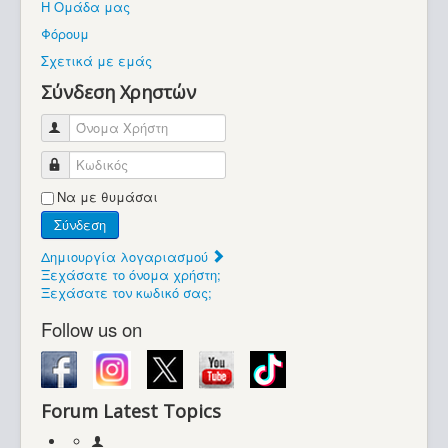
Η Ομάδα μας
Βοήθεια
Φόρουμ
Βρίσκεστε εδώ:
Σχετικά με εμάς
Retrocomputers.gr
Σύνδεση Χρηστών
Όνομα Χρήστη
Κωδικός
Να με θυμάσαι
Σύνδεση
Δημιουργία λογαριασμού
Ξεχάσατε το όνομα χρήστη;
Ξεχάσατε τον κωδικό σας;
Follow us on
Forum Latest Topics