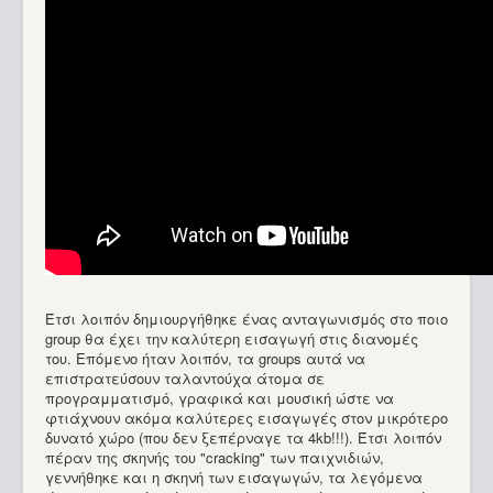
Έτσι λοιπόν δημιουργήθηκε ένας ανταγωνισμός στο ποιο
group θα έχει την καλύτερη εισαγωγή στις διανομές
του. Επόμενο ήταν λοιπόν, τα groups αυτά να
επιστρατεύσουν ταλαντούχα άτομα σε
προγραμματισμό, γραφικά και μουσική ώστε να
φτιάχνουν ακόμα καλύτερες εισαγωγές στον μικρότερο
δυνατό χώρο (που δεν ξεπέρναγε τα 4kb!!!). Έτσι λοιπόν
πέραν της σκηνής του "cracking" των παιχνιδιών,
γεννήθηκε και η σκηνή των εισαγωγών, τα λεγόμενα