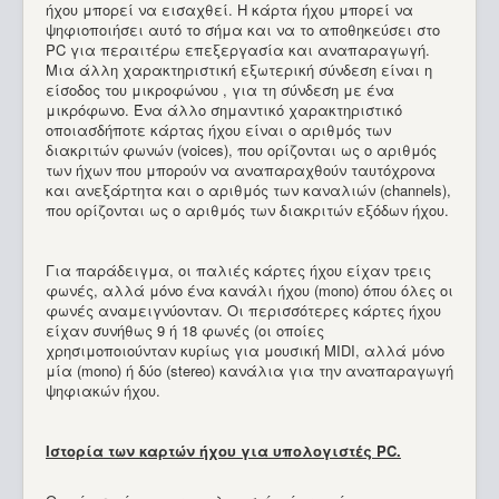
ήχου μπορεί να εισαχθεί. Η κάρτα ήχου μπορεί να
ψηφιοποιήσει αυτό το σήμα και να το αποθηκεύσει στο
PC για περαιτέρω επεξεργασία και αναπαραγωγή.
Μια άλλη χαρακτηριστική εξωτερική σύνδεση είναι η
είσοδος του μικροφώνου , για τη σύνδεση με ένα
μικρόφωνο. Ένα άλλο σημαντικό χαρακτηριστικό
οποιασδήποτε κάρτας ήχου είναι ο αριθμός των
διακριτών φωνών (voices), που ορίζονται ως ο αριθμός
των ήχων που μπορούν να αναπαραχθούν ταυτόχρονα
και ανεξάρτητα και ο αριθμός των καναλιών (channels),
που ορίζονται ως ο αριθμός των διακριτών εξόδων ήχου.
Για παράδειγμα, οι παλιές κάρτες ήχου είχαν τρεις
φωνές, αλλά μόνο ένα κανάλι ήχου (mono) όπου όλες οι
φωνές αναμειγνύονταν. Οι περισσότερες κάρτες ήχου
είχαν συνήθως 9 ή 18 φωνές (οι οποίες
χρησιμοποιούνταν κυρίως για μουσική MIDI, αλλά μόνο
μία (mono) ή δύο (stereo) κανάλια για την αναπαραγωγή
ψηφιακών ήχου.
Ιστορία των καρτών ήχου για υπολογιστές PC.