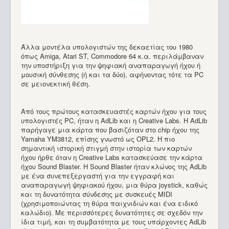
Άλλα μοντέλα υπολογιστών της δεκαετίας του 1980
όπως Amiga, Atari ST, Commodore 64 κ.α. περιλάμβαναν
την υποστήριξη για την ψηφιακή αναπαραγωγή ήχου ή
μουσική σύνθεσης (ή και τα δύο), αφήνοντας τότε τα PC
σε μειονεκτική θέση.
Από τους πρώτους κατασκευαστές καρτών ήχου για τους
υπολογιστές PC, ήταν η AdLib και η Creative Labs. Η AdLib
παρήγαγε μια κάρτα που βασιζόταν στο chip ήχου της
Yamaha YM3812, επίσης γνωστό ως OPL2. Η πιο
σημαντική ιστορική στιγμή στην ιστορία των καρτών
ήχου ήρθε όταν η Creative Labs κατασκεύασε την κάρτα
ήχου Sound Blaster. Η Sound Blaster ήταν κλώνος της AdLib
με ένα συνεπεξεργαστή για την εγγραφή και
αναπαραγωγή ψηφιακού ήχου, μια θύρα joystick, καθώς
και τη δυνατότητα σύνδεσης με συσκευές MIDI
(χρησιμοποιώντας τη θύρα παιχνιδιών και ένα ειδικό
καλώδιο). Με περισσότερες δυνατότητες σε σχεδόν την
ίδια τιμή, και τη συμβατότητα με τους υπάρχοντες AdLib