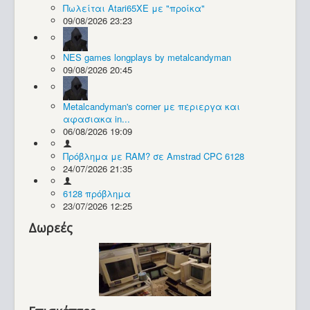
Πωλείται Atari65XE με "προίκα"
09/08/2026 23:23
NES games longplays by metalcandyman
09/08/2026 20:45
Metalcandyman's corner με περιεργα και
αφασιακα in...
06/08/2026 19:09
Πρόβλημα με RAM? σε Amstrad CPC 6128
Ιστορία
24/07/2026 21:35
6128 πρόβλημα
23/07/2026 12:25
Δωρεές
Hardware >>