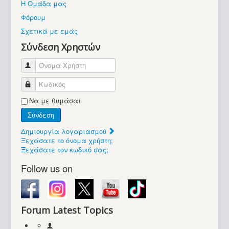
Η Ομάδα μας
Βοήθεια
Φόρουμ
Βρίσκεστε εδώ:
Σχετικά με εμάς
Retrocomputers.gr
Σύνδεση Χρηστών
Όνομα Χρήστη
Κωδικός
Να με θυμάσαι
Σύνδεση
Δημιουργία λογαριασμού
Ξεχάσατε το όνομα χρήστη;
Ξεχάσατε τον κωδικό σας;
Follow us on
Forum Latest Topics