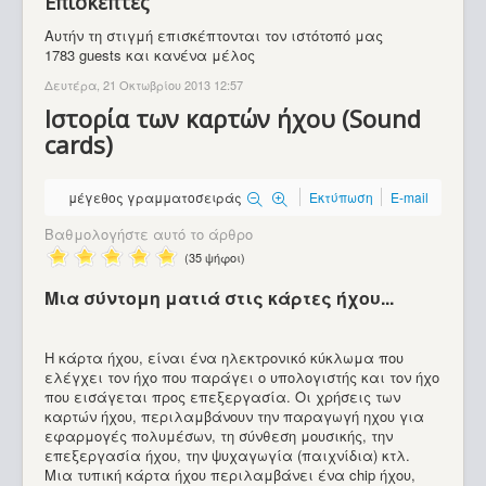
Επισκέπτες
Αυτήν τη στιγμή επισκέπτονται τον ιστότοπό μας
1783 guests και κανένα μέλος
Δευτέρα, 21 Οκτωβρίου 2013 12:57
Ιστορία των καρτών ήχου (Sound
cards)
μέγεθος γραμματοσειράς
Εκτύπωση
E-mail
Βαθμολογήστε αυτό το άρθρο
(35 ψήφοι)
Μια σύντομη ματιά στις κάρτες ήχου...
Η κάρτα ήχου, είναι ένα ηλεκτρονικό κύκλωμα που
ελέγχει τον ήχο που παράγει ο υπολογιστής και τον ήχο
που εισάγεται προς επεξεργασία. Οι χρήσεις των
καρτών ήχου, περιλαμβάνουν την παραγωγή ηχου για
εφαρμογές πολυμέσων, τη σύνθεση μουσικής, την
Κάρτες Ήχου
επεξεργασία ήχου, την ψυχαγωγία (παιχνίδια) κτλ.
Μια τυπική κάρτα ήχου περιλαμβάνει ένα chip ήχου,