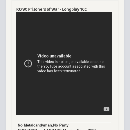
P.O.W: Prisoners of War - Longplay 1CC
Νo Μetalcandyman,No Party