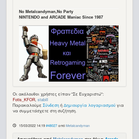
Νo Μetalcandyman,No Party
NINTENDO and ARCADE Maniac Since 1987
Οι ακόλουθοι χρήστες είπαν "Σε Ευχαριστώ":
Fotis_KFOR
,
stabill
Παρακαλούμε
Σύνδεση
ή
Δημιουργία λογαριασμού
για
να συμμετάσχετε στη συζήτηση.
15/03/2022 14:19
#48027
από
Metalcandyman
Απαντήθηκε από
Metalcandyman
στο θέμα
Arcade