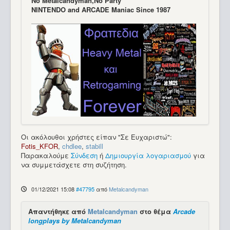
Νo Μetalcandyman,No Party
NINTENDO and ARCADE Maniac Since 1987
Οι ακόλουθοι χρήστες είπαν "Σε Ευχαριστώ":
Fotis_KFOR
,
chdlee
,
stabill
Παρακαλούμε
Σύνδεση
ή
Δημιουργία λογαριασμού
για
να συμμετάσχετε στη συζήτηση.
01/12/2021 15:08
#47795
από
Metalcandyman
Απαντήθηκε από
Metalcandyman
στο θέμα
Arcade
longplays by Metalcandyman