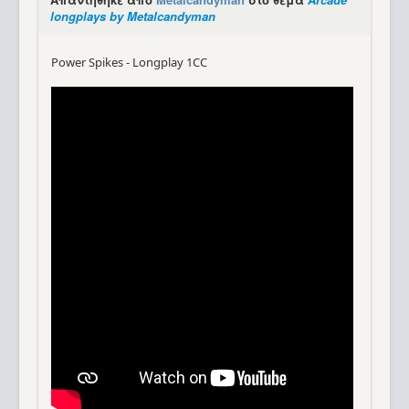
longplays by Metalcandyman
Power Spikes - Longplay 1CC