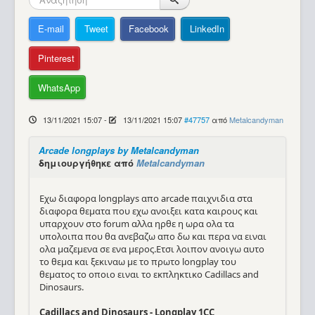
Βοήθεια
E-mail
Tweet
Facebook
LinkedIn
Pinterest
WhatsApp
13/11/2021 15:07
-
13/11/2021 15:07
#47757
από
Metalcandyman
Arcade longplays by Metalcandyman
δημιουργήθηκε από
Metalcandyman
Eχω διαφορα longplays απο arcade παιχνιδια στα
διαφορα θεματα που εχω ανοιξει κατα καιρους και
υπαρχουν στο forum αλλα ηρθε η ωρα ολα τα
υπολοιπα που θα ανεβαζω απο δω και περα να ειναι
ολα μαζεμενα σε ενα μερος.Ετσι λοιπον ανοιγω αυτο
το θεμα και ξεκιναω με το πρωτο longplay του
θεματος το οποιο ειναι το εκπληκτικο Cadillacs and
Dinosaurs.
Cadillacs and Dinosaurs - Longplay 1CC