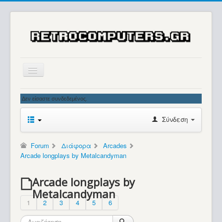
Αρχική
Δεν είσαστε συνδεδεμένος.
Ιστορία
Σύνδεση
Μουσείο
Συλλογές / Projects
Forum
Διάφορα
Arcades
Arcade longplays by Metalcandyman
Εκθέσεις - Συναντήσεις
Διάφορα
Arcade longplays by
Metalcandyman
Forum
1
2
3
4
5
6
Σχετικά με εμάς