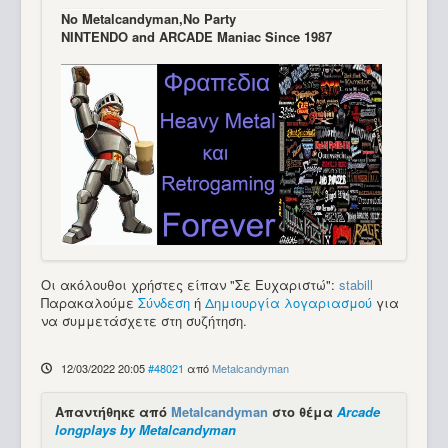
Νo Μetalcandyman,No Party
NINTENDO and ARCADE Maniac Since 1987
Οι ακόλουθοι χρήστες είπαν "Σε Ευχαριστώ":
stabill
Παρακαλούμε
Σύνδεση
ή
Δημιουργία λογαριασμού
για
να συμμετάσχετε στη συζήτηση.
12/03/2022 20:05
#48021
από
Metalcandyman
Απαντήθηκε από
Metalcandyman
στο θέμα
Arcade
longplays by Metalcandyman