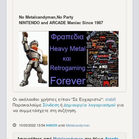
Νo Μetalcandyman,No Party
NINTENDO and ARCADE Maniac Since 1987
Οι ακόλουθοι χρήστες είπαν "Σε Ευχαριστώ":
stabill
Παρακαλούμε
Σύνδεση
ή
Δημιουργία λογαριασμού
για
να συμμετάσχετε στη συζήτηση.
10/03/2022 13:54
#48009
από
Metalcandyman
Απαντήθηκε από
Metalcandyman
στο θέμα
Arcade