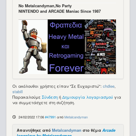
Νo Μetalcandyman,No Party
NINTENDO and ARCADE Maniac Since 1987
Οι ακόλουθοι χρήστες είπαν "Σε Ευχαριστώ":
chdlee
,
stabill
Παρακαλούμε
Σύνδεση
ή
Δημιουργία λογαριασμού
για
να συμμετάσχετε στη συζήτηση.
24/02/2022 17:06
#47991
από
Metalcandyman
Απαντήθηκε από
Metalcandyman
στο θέμα
Arcade
longplays by Metalcandyman