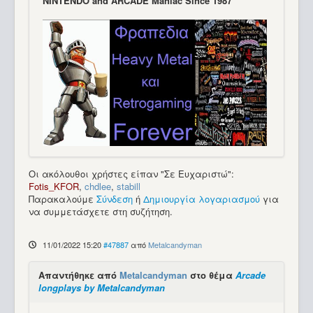
NINTENDO and ARCADE Maniac Since 1987
Οι ακόλουθοι χρήστες είπαν "Σε Ευχαριστώ":
Fotis_KFOR
,
chdlee
,
stabill
Παρακαλούμε
Σύνδεση
ή
Δημιουργία λογαριασμού
για
να συμμετάσχετε στη συζήτηση.
11/01/2022 15:20
#47887
από
Metalcandyman
Απαντήθηκε από
Metalcandyman
στο θέμα
Arcade
longplays by Metalcandyman