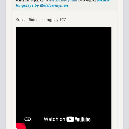
longplays by Metalcandyman
Sunset Riders - Longplay 1CC