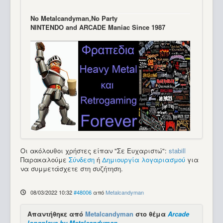
Νo Μetalcandyman,No Party
NINTENDO and ARCADE Maniac Since 1987
Οι ακόλουθοι χρήστες είπαν "Σε Ευχαριστώ":
stabill
Παρακαλούμε
Σύνδεση
ή
Δημιουργία λογαριασμού
για
να συμμετάσχετε στη συζήτηση.
08/03/2022 10:32
#48006
από
Metalcandyman
Απαντήθηκε από
Metalcandyman
στο θέμα
Arcade
longplays by Metalcandyman