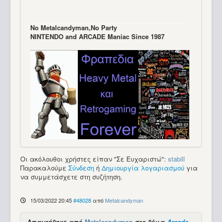
Νo Μetalcandyman,No Party
NINTENDO and ARCADE Maniac Since 1987
Οι ακόλουθοι χρήστες είπαν "Σε Ευχαριστώ":
stabill
Παρακαλούμε
Σύνδεση
ή
Δημιουργία λογαριασμού
για
να συμμετάσχετε στη συζήτηση.
15/03/2022 20:45
#48028
από
Metalcandyman
Απαντήθηκε από
Metalcandyman
στο θέμα
Arcade