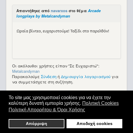
Απαντήθηκε από
navarxos
στο θέμα
Arcade
longplays by Metalcandyman
Ωραία βίντεο, ευχαριστούμε! Ταξίδι στο παρελθόν!
Οι ακόλουθοι χρήστες είπαν "Σε Ευχαριστώ":
Metalcandyman
Παρακαλούμε
Σύνδεση
ή
Δημιουργία λογαριασμού
για
να συμμετάσχετε στη συζήτηση.
20/03/2022 11:11
#48061
από
Metalcandyman
Το site μας χρησιμοποιεί cookies για να έχετε την
καλύτερη δυνατή εμπειρία χρήσης.
Πολιτική Cookies
Απαντήθηκε από
Metalcandyman
στο θέμα
Arcade
Πολιτική Απορρήτου & Όροι Χρήσης
longplays by Metalcandyman
Απόρριψη
Αποδοχή cookies
Pang - Longplay 1CC