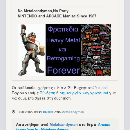
Νo Μetalcandyman,No Party
NINTENDO and ARCADE Maniac Since 1987
Οι ακόλουθοι χρήστες είπαν "Σε Ευχαριστώ":
stabill
Παρακαλούμε
Σύνδεση
ή
Δημιουργία λογαριασμού
για
να συμμετάσχετε στη συζήτηση.
03/03/2022 09:49
#48001
από
Metalcandyman
Απαντήθηκε από
Metalcandyman
στο θέμα
Arcade
longplays by Metalcandyman