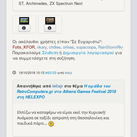
ST, Archimedes, ZX Spectrum Next
Οι ακόλουθοι χρήστες είπαν "Σε Ευχαριστώ":
Fotis_KFOR
,
nkary
,
chdlee
,
orfeas
,
supacoopa
,
RainStormRkr
Παρακαλούμε
Σύνδεση
ή
Δημιουργία λογαριασμού
για
να συμμετάσχετε στη συζήτηση.
19/10/2018 10:15
#43133
από
lelisjr
Απαντήθηκε από
lelisjr
στο θέμα
Η ομάδα του
RetroComputers.gr στο Athens Games Festival 2018
στη HELEXPO
Ελπίζω να καταφέρω να είμαι εκεί την Κυριακή!
Ανάμεσα σε ταξίδι αστραπή στη Θεσσαλονίκη και
παιδικά πάρτι...