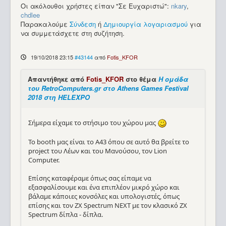
Οι ακόλουθοι χρήστες είπαν "Σε Ευχαριστώ":
nkary
,
chdlee
Παρακαλούμε
Σύνδεση
ή
Δημιουργία λογαριασμού
για
να συμμετάσχετε στη συζήτηση.
19/10/2018 23:15
#43144
από
Fotis_KFOR
Απαντήθηκε από
Fotis_KFOR
στο θέμα
Η ομάδα
του RetroComputers.gr στο Athens Games Festival
2018 στη HELEXPO
Σήμερα είχαμε το στήσιμο του χώρου μας
Το booth μας είναι το Α43 όπου σε αυτό θα βρείτε το
project του Λέων και του Μανούσου, τον Lion
Computer.
Επίσης καταφέραμε όπως σας είπαμε να
εξασφαλίσουμε και ένα επιπλέον μικρό χώρο και
βάλαμε κάποιες κονσόλες και υπολογιστές, όπως
επίσης και τον ZX Spectrum NEXT με τον κλασικό ZX
Spectrum δίπλα - δίπλα.