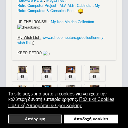
Hardware Parts
,
Magazines
,
Retro Computer Project
,
M.A.M.E. Cabinets
,
My
Retro Computers & Consoles Room
UP THE IRONS!!! -
My Iron Maiden Collection
My Wish List :
www.retrocomputers.gr/collection/my-
wish-list
;)
KEEP RETRO
Το site μας χρησιμοποιεί cookies για να έχετε την
καλύτερη δυνατή εμπειρία χρήσης.
Πολιτική Cookies
Πολιτική Απορρήτου & Όροι Χρήσης
Απόρριψη
Αποδοχή cookies