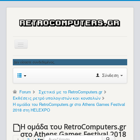
Αρχική
Δεν είσαστε συνδεδεμένος.
Ιστορία
Σύνδεση
Μουσείο
Συλλογές / Projects
Forum
Σχετικά με το RetroComputers.gr
Εκθέσεις ρετρό υπολογιστών και κονσολών
Εκθέσεις - Συναντήσεις
Η ομάδα του RetroComputers.gr στο Athens Games Festival
2018 στη HELEXPO
Διάφορα
Forum
Η ομάδα του RetroComputers.gr
στο Athens Games Festival 2018
Σχετικά με εμάς
1
2
3