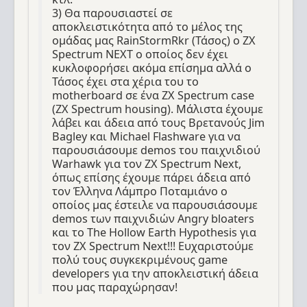
3) Θα παρουσιαστεί σε
αποκλειστικότητα από το μέλος της
ομάδας μας RainStormRkr (Τάσος) ο ZX
Spectrum NEXT ο οποίος δεν έχει
κυκλοφορήσει ακόμα επίσημα αλλά ο
Τάσος έχει στα χέρια του το
motherboard σε ένα ZX Spectrum case
(ZX Spectrum housing). Μάλιστα έχουμε
λάβει και άδεια από τους Βρετανούς Jim
Bagley και Michael Flashware για να
παρουσιάσουμε demos του παιχνιδιού
Warhawk για τον ZX Spectrum Next,
όπως επίσης έχουμε πάρει άδεια από
τον Έλληνα Λάμπρο Ποταμιάνο ο
οποίος μας έστειλε να παρουσιάσουμε
demos των παιχνιδιών Angry bloaters
και το The Hollow Earth Hypothesis για
τον ZX Spectrum Next!!! Ευχαριστούμε
πολύ τους συγκεκριμένους game
developers για την αποκλειστική άδεια
που μας παραχώρησαν!