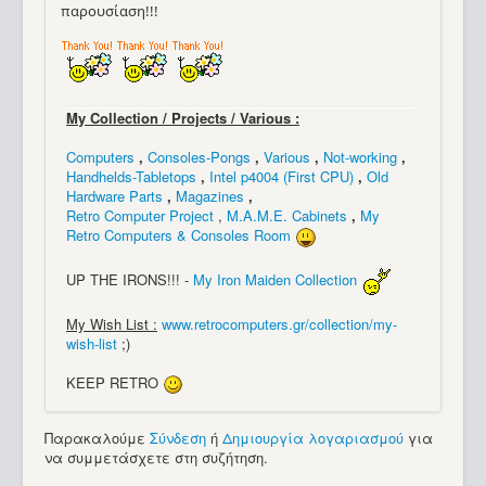
παρουσίαση!!!
My Collection / Projects / Various :
Computers
,
Consoles-Pongs
,
Various
,
Not-working
,
Handhelds-Tabletops
,
Intel p4004 (First CPU)
,
Old
Hardware Parts
,
Magazines
,
Retro Computer Project
,
M.A.M.E. Cabinets
,
My
Retro Computers & Consoles Room
UP THE IRONS!!! -
My Iron Maiden Collection
My Wish List :
www.retrocomputers.gr/collection/my-
wish-list
;)
KEEP RETRO
Παρακαλούμε
Σύνδεση
ή
Δημιουργία λογαριασμού
για
να συμμετάσχετε στη συζήτηση.