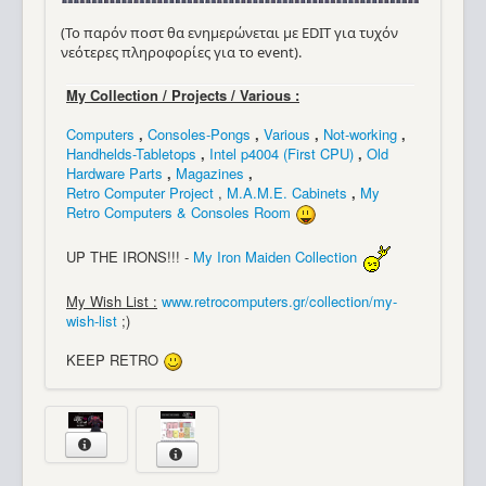
(Το παρόν ποστ θα ενημερώνεται με EDIT για τυχόν
νεότερες πληροφορίες για το event).
My Collection / Projects / Various :
Computers
,
Consoles-Pongs
,
Various
,
Not-working
,
Handhelds-Tabletops
,
Intel p4004 (First CPU)
,
Old
Hardware Parts
,
Magazines
,
Retro Computer Project
,
M.A.M.E. Cabinets
,
My
Retro Computers & Consoles Room
UP THE IRONS!!! -
My Iron Maiden Collection
My Wish List :
www.retrocomputers.gr/collection/my-
wish-list
;)
KEEP RETRO