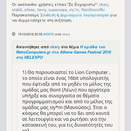
Οι ακόλουθοι χρήστες είπαν "Σε Ευχαριστώ":
nkary
,
stabill
,
orfeas
,
fanny
,
supacoopa
,
sly*m
,
RainStormRkr
Παρακαλούμε
Σύνδεση
ή
Δημιουργία λογαριασμού
για
να συμμετάσχετε στη συζήτηση.
15/10/2018 20:55
#43076
από
nkary
Απαντήθηκε από
nkary
στο θέμα
Η ομάδα του
RetroComputers.gr στο Athens Games Festival 2018
στη HELEXPO
1) Θα παρουσιαστεί το Lion Computer ,
το οποίο είναι ένας 16bit υπολογιστής
που έφτιαξε από το μηδέν το μέλος της
ομάδας μας lliont (Λέων) που αργότερα
υπήρξε και συνεργασία σε θέματα
προγραμματισμού και από το μέλος της
ομάδας μας sly*m (Μανούσος). Έτσι ο
κόσμος θα μπορεί να το δει από κοντά
σε λειτουργία και να ρωτήσει για την
κατασκευή του, για τις δυνατότητές του
κτλ.