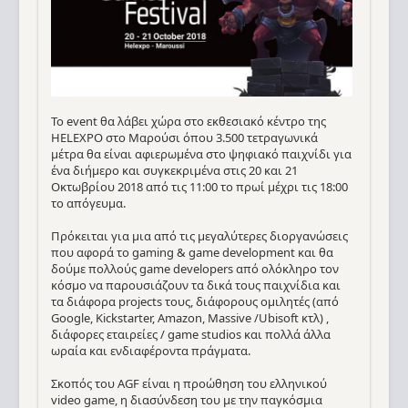
To event θα λάβει χώρα στο εκθεσιακό κέντρο της
HELEXPO στο Μαρούσι όπου 3.500 τετραγωνικά
μέτρα θα είναι αφιερωμένα στο ψηφιακό παιχνίδι για
ένα διήμερο και συγκεκριμένα στις 20 και 21
Οκτωβρίου 2018 από τις 11:00 το πρωί μέχρι τις 18:00
το απόγευμα.
Πρόκειται για μια από τις μεγαλύτερες διοργανώσεις
που αφορά το gaming & game development και θα
δούμε πολλούς game developers από ολόκληρο τον
κόσμο να παρουσιάζουν τα δικά τους παιχνίδια και
τα διάφορα projects τους, διάφορους ομιλητές (από
Google, Kickstarter, Amazon, Massive /Ubisoft κτλ) ,
διάφορες εταιρείες / game studios και πολλά άλλα
ωραία και ενδιαφέροντα πράγματα.
Σκοπός του AGF είναι η προώθηση του ελληνικού
video game, η διασύνδεση του με την παγκόσμια