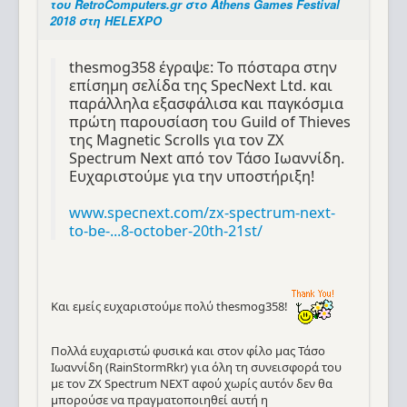
του RetroComputers.gr στο Athens Games Festival
2018 στη HELEXPO
thesmog358 έγραψε: Το πόσταρα στην
επίσημη σελίδα της SpecNext Ltd. και
παράλληλα εξασφάλισα και παγκόσμια
πρώτη παρουσίαση του Guild of Thieves
της Magnetic Scrolls για τον ZX
Spectrum Next από τον Τάσο Ιωαννίδη.
Ευχαριστούμε για την υποστήριξη!
www.specnext.com/zx-spectrum-next-
to-be-...8-october-20th-21st/
Και εμείς ευχαριστούμε πολύ thesmog358!
Πολλά ευχαριστώ φυσικά και στον φίλο μας Τάσο
Ιωαννίδη (RainStormRkr) για όλη τη συνεισφορά του
με τον ZX Spectrum NEXT αφού χωρίς αυτόν δεν θα
μπορούσε να πραγματοποιηθεί αυτή η