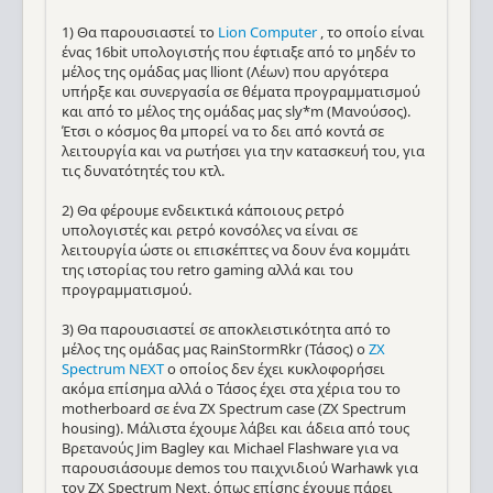
1) Θα παρουσιαστεί το
Lion Computer
, το οποίο είναι
ένας 16bit υπολογιστής που έφτιαξε από το μηδέν το
μέλος της ομάδας μας lliont (Λέων) που αργότερα
υπήρξε και συνεργασία σε θέματα προγραμματισμού
και από το μέλος της ομάδας μας sly*m (Μανούσος).
Έτσι ο κόσμος θα μπορεί να το δει από κοντά σε
λειτουργία και να ρωτήσει για την κατασκευή του, για
τις δυνατότητές του κτλ.
2) Θα φέρουμε ενδεικτικά κάποιους ρετρό
υπολογιστές και ρετρό κονσόλες να είναι σε
λειτουργία ώστε οι επισκέπτες να δουν ένα κομμάτι
της ιστορίας του retro gaming αλλά και του
προγραμματισμού.
3) Θα παρουσιαστεί σε αποκλειστικότητα από το
μέλος της ομάδας μας RainStormRkr (Τάσος) ο
ZX
Spectrum NEXT
ο οποίος δεν έχει κυκλοφορήσει
ακόμα επίσημα αλλά ο Τάσος έχει στα χέρια του το
motherboard σε ένα ZX Spectrum case (ZX Spectrum
housing). Μάλιστα έχουμε λάβει και άδεια από τους
Βρετανούς Jim Bagley και Michael Flashware για να
παρουσιάσουμε demos του παιχνιδιού Warhawk για
τον ZX Spectrum Next, όπως επίσης έχουμε πάρει