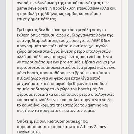
αγορά, η ενδυνάμωση της τοπικής κοινότητας των
game developers, η προσέλκυση επενδύσεων αλλά και
η προβολή της Αθήνας ως κόμβος καινοτόμου
επιχειρηματικότητας.
Εμείς φέτος δεν θα κάνουμε τόσο μεγάλη σε όγκο
έκθεση όπως πέρυσι, αφού οι διοργανωτές λόγω της
φετινής διαρρύθμισης του χώρου για το AGF18 δεν
προγραμμάτισαν πάλι κάποιο αντίστοιχο μεγάλο
χώρο αποκλειστικά για έκθεση ρετρό υπολογιστών,
αλλά μας κάλεσαν παραχωρώντας μας ένα booth για
να παρουσιάσουμε ένα project μας. Βέβαια για να μην
περιοριστούμε αποκλειστικά σε ένα project και σε ένα
μόνο booth, προσπαθήσαμε να βρούμε και κάποιο
πιθανό χώρο για να φέρουμε έστω λίγα ρετρό
μηχανήματα και έτσι αφού βρέθηκαν και ένα-δυο
σημεία σε διαφορετικό χώρο του booth μας, θα
φέρουμε ενδεικτικά και κάποιους ρετρό υπολογιστές
και ρετρό κονσόλες να είναι σε λειτουργία για να δει
το κοινό ένα κομμάτι της ιστορίας του gaming και
πώς ήταν τα πράγματα σε αυτόν τον τομέα.
Οπότε εμείς σαν RetroComputers.gr θα
παρουσιάσουμε τα παρακάτω στο Athens Games
Festival 2018 :