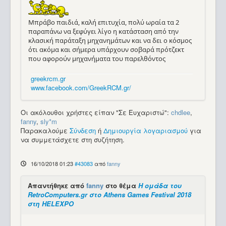
Μπράβο παιδιά, καλή επιτυχία, πολύ ωραία τα 2
παραπάνω να ξεφύγει λίγο η κατάσταση από την
κλασική παράταξη μηχανημάτων και να δει ο κόσμος
ότι ακόμα και σήμερα υπάρχουν σοβαρά πρότζεκτ
που αφορούν μηχανήματα του παρελθόντος
greekrcm.gr
www.facebook.com/GreekRCM.gr/
Οι ακόλουθοι χρήστες είπαν "Σε Ευχαριστώ":
chdlee
,
fanny
,
sly*m
Παρακαλούμε
Σύνδεση
ή
Δημιουργία λογαριασμού
για
να συμμετάσχετε στη συζήτηση.
16/10/2018 01:23
#43083
από
fanny
Απαντήθηκε από
fanny
στο θέμα
Η ομάδα του
RetroComputers.gr στο Athens Games Festival 2018
στη HELEXPO