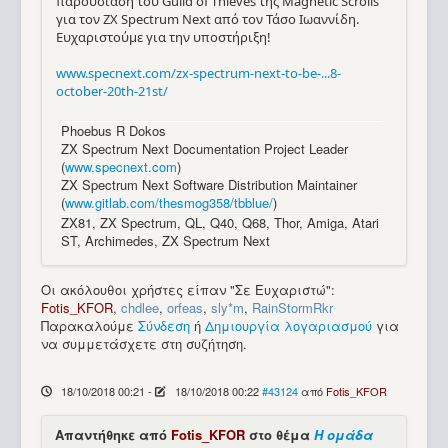
παρουσίαση του Guild of Thieves της Magnetic Scrolls
για τον ZX Spectrum Next από τον Τάσο Ιωαννίδη.
Ευχαριστούμε για την υποστήριξη!
www.specnext.com/zx-spectrum-next-to-be-...8-
october-20th-21st/
Phoebus R Dokos
ZX Spectrum Next Documentation Project Leader
(
www.specnext.com
)
ZX Spectrum Next Software Distribution Maintainer
(
www.gitlab.com/thesmog358/tbblue/
)
ZX81, ZX Spectrum, QL, Q40, Q68, Thor, Amiga, Atari
ST, Archimedes, ZX Spectrum Next
Οι ακόλουθοι χρήστες είπαν "Σε Ευχαριστώ":
Fotis_KFOR
,
chdlee
,
orfeas
,
sly*m
,
RainStormRkr
Παρακαλούμε
Σύνδεση
ή
Δημιουργία λογαριασμού
για
να συμμετάσχετε στη συζήτηση.
18/10/2018 00:21
-
18/10/2018 00:22
#43124
από
Fotis_KFOR
Απαντήθηκε από
Fotis_KFOR
στο θέμα
Η ομάδα