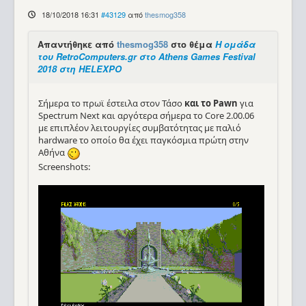
18/10/2018 16:31
#43129
από
thesmog358
Απαντήθηκε από
thesmog358
στο θέμα
Η ομάδα
του RetroComputers.gr στο Athens Games Festival
2018 στη HELEXPO
Σήμερα το πρωϊ έστειλα στον Τάσο
και το Pawn
για
Spectrum Next και αργότερα σήμερα το Core 2.00.06
με επιπλέον λειτουργίες συμβατότητας με παλιό
hardware το οποίο θα έχει παγκόσμια πρώτη στην
Αθήνα
Screenshots: