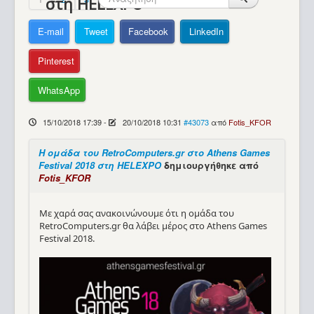
στη HELEXPO
Βοήθεια
E-mail
Tweet
Facebook
LinkedIn
Pinterest
WhatsApp
15/10/2018 17:39
-
20/10/2018 10:31
#43073
από
Fotis_KFOR
Η ομάδα του RetroComputers.gr στο Athens Games
Festival 2018 στη HELEXPO
δημιουργήθηκε από
Fotis_KFOR
Με χαρά σας ανακοινώνουμε ότι η ομάδα του
RetroComputers.gr θα λάβει μέρος στο Athens Games
Festival 2018.