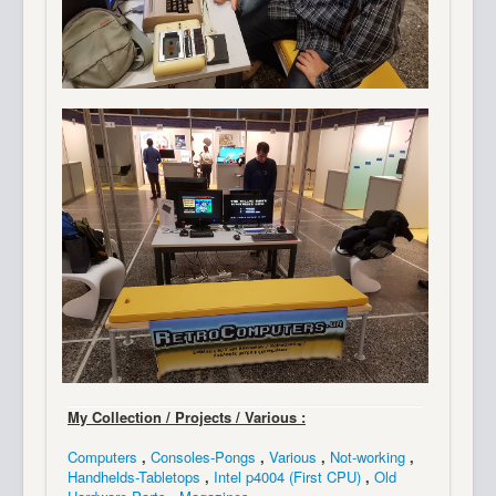
My Collection / Projects / Various :
Computers
,
Consoles-Pongs
,
Various
,
Not-working
,
Handhelds-Tabletops
,
Intel p4004 (First CPU)
,
Old