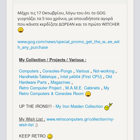
Μέχρι τις 17 Οκτωβρίου, λόγω του ότι το GOG
γιορτάζει τα 5 του χρόνια, με οποιαδήποτε αγορά
που κάνετε κερδίζετε ΔΩΡΕΑΝ και το πρώτο WITCHER
www.gog.com/news/special_promo_get_the_w...ee_wit
h_any_purchase
My Collection / Projects / Various :
Computers
,
Consoles-Pongs
,
Various
,
Not-working
,
Handhelds-Tabletops
,
Intel p4004 (First CPU)
,
Old
Hardware Parts
,
Magazines
,
Retro Computer Project
,
M.A.M.E. Cabinets
,
My
Retro Computers & Consoles Room
UP THE IRONS!!! -
My Iron Maiden Collection
My Wish List :
www.retrocomputers.gr/collection/my-
wish-list
;)
KEEP RETRO