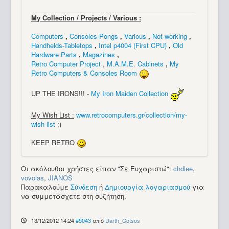
My Collection / Projects / Various :
Computers
,
Consoles-Pongs
,
Various
,
Not-working
,
Handhelds-Tabletops
,
Intel p4004 (First CPU)
,
Old
Hardware Parts
,
Magazines
,
Retro Computer Project
,
M.A.M.E. Cabinets
,
My
Retro Computers & Consoles Room
UP THE IRONS!!! -
My Iron Maiden Collection
My Wish List :
www.retrocomputers.gr/collection/my-
wish-list
;)
KEEP RETRO
Οι ακόλουθοι χρήστες είπαν "Σε Ευχαριστώ":
chdlee
,
vovolas
,
JIANOS
Παρακαλούμε
Σύνδεση
ή
Δημιουργία λογαριασμού
για
να συμμετάσχετε στη συζήτηση.
13/12/2012 14:24
#5043
από
Darth_Cotsos