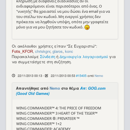
κλήρωση με διαφανείς διαδικασίες αν οι
ενδιαφερόμενοι είναι περισσότεροι από ένας. O
"νικητής" θα χρειαστεί να μου δώσει ένα email για να
του στείλω τον κωδικό. Μη ενεργοί χρήστες δεν
πρόκειται να ληφθούν υπόψη, οπότε μην γραφτείτε
μόνο για να μου ζητήσετε τον κωδικό.
Οι ακόλουθοι χρήστες είπαν "Σε Ευχαριστώ":
Fotis_KFOR
,
chriskgnr
,
glaros
,
konc
Παρακαλούμε
Σύνδεση
ή
Δημιουργία λογαριασμού
για
να συμμετάσχετε στη συζήτηση.
22/11/2013 00:13
-
22/11/2013 00:53
#15405
από
Nemo
Απαντήθηκε από
Nemo
στο θέμα
Απ: GOG.com
(Good Old Games)
WING COMMANDER™ 4: THE PRICE OF FREEDOM
WING COMMANDER™ 3 HEART OF THE TIGER™
WING COMMANDER ®: PRIVATEER ™
WING COMMANDER™ 1+2
WING COMMANDER: ACADEMY