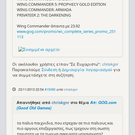
WING COMMANDER 5: PROPHECY GOLD EDITION
WING COMMANDER: ARMADA
PRIVATEER 2: THE DARKENING
Wing Commander άπαντα με 23.92
www.gog.com/promo/wc_complete_series_promo_251
113
Οι ακόλουθοι χρήστες είπαν "Σε Ευχαριστώ":
chriskgnr
Παρακαλούμε
Σύνδεση
ή
Δημιουργία λογαριασμού
για
να συμμετάσχετε στη συζήτηση.
23/11/2013 22:54
#15490
από
chriskgnr
Απαντήθηκε από
chriskgnr
στο θέμα
Απ: GOG.com
(Good Old Games)
τα παλια παιχνιδια, που ετρεχαν σε πιο παλιους και
πιο αργους επεξεργαστες, πως τρεχουν στη σωστη
ταχυτητα με τα τωρινα σφαιρατα μηχανηματα?