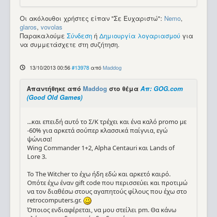
Οι ακόλουθοι χρήστες είπαν "Σε Ευχαριστώ":
Nemo
,
glaros
,
vovolas
Παρακαλούμε
Σύνδεση
ή
Δημιουργία λογαριασμού
για
να συμμετάσχετε στη συζήτηση.
13/10/2013 00:56
#13978
από
Maddog
Απαντήθηκε από
Maddog
στο θέμα
Απ: GOG.com
(Good Old Games)
...και επειδή αυτό το Σ/Κ τρέχει και ένα καλό promo με
-60% για αρκετά σούπερ κλασσικά παίγνια, εγώ
ψώνισα!
Wing Commander 1+2, Alpha Centauri και Lands of
Lore 3.
Το The Witcher το έχω ήδη εδώ και αρκετό καιρό.
Οπότε έχω έναν gift code που περισσεύει και προτιμώ
να τον διαθέσω στους αγαπητούς φίλους που έχω στο
retrocomputers.gr.
Όποιος ενδιαφέρεται, να μου στείλει pm. Θα κάνω