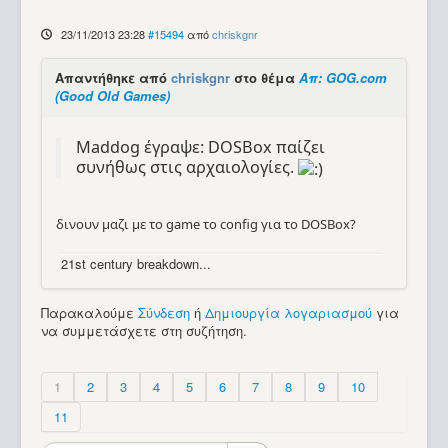
23/11/2013 23:28
#15494
από
chriskgnr
Απαντήθηκε από
chriskgnr
στο θέμα
Απ: GOG.com
(Good Old Games)
Maddog έγραψε: DOSBox παίζει
συνήθως στις αρχαιολογίες.
δινουν μαζι με το game το config για το DOSBox?
21st century breakdown...
Παρακαλούμε
Σύνδεση
ή
Δημιουργία λογαριασμού
για
να συμμετάσχετε στη συζήτηση.
1
2
3
4
5
6
7
8
9
10
11