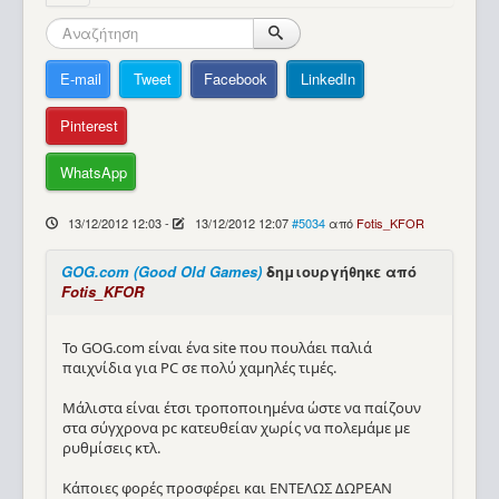
Βοήθεια
E-mail
Tweet
Facebook
LinkedIn
Pinterest
WhatsApp
13/12/2012 12:03
-
13/12/2012 12:07
#5034
από
Fotis_KFOR
GOG.com (Good Old Games)
δημιουργήθηκε από
Fotis_KFOR
To GOG.com είναι ένα site που πουλάει παλιά
παιχνίδια για PC σε πολύ χαμηλές τιμές.
Μάλιστα είναι έτσι τροποποιημένα ώστε να παίζουν
στα σύγχρονα pc κατευθείαν χωρίς να πολεμάμε με
ρυθμίσεις κτλ.
Κάποιες φορές προσφέρει και ΕΝΤΕΛΩΣ ΔΩΡΕΑΝ