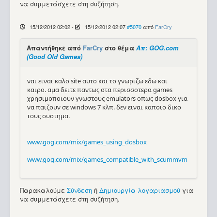
να συμμετάσχετε στη συζήτηση.
15/12/2012 02:02
-
15/12/2012 02:07
#5070
από
FarCry
Απαντήθηκε από
FarCry
στο θέμα
Απ: GOG.com
(Good Old Games)
ναι ειναι καλο site αυτο και το γνωριζω εδω και
καιρο. αμα δειτε παντως στα περισσοτερα games
χρησιμοποιουν γνωστους emulators οπως dosbox για
να παιζουν σε windows 7 κλπ. δεν ειναι καποιο δικο
τους συστημα.
www.gog.com/mix/games_using_dosbox
www.gog.com/mix/games_compatible_with_scummvm
Παρακαλούμε
Σύνδεση
ή
Δημιουργία λογαριασμού
για
να συμμετάσχετε στη συζήτηση.