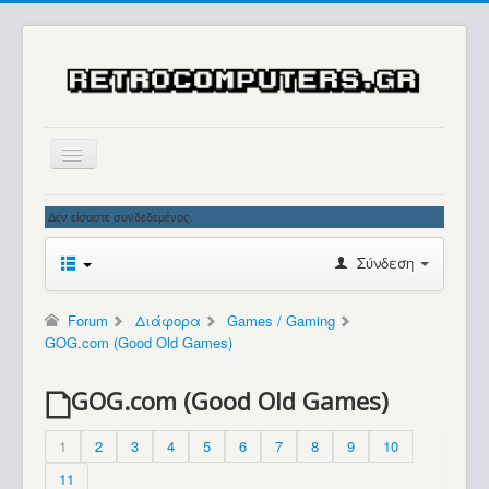
Αρχική
Δεν είσαστε συνδεδεμένος.
Ιστορία
Σύνδεση
Μουσείο
Συλλογές / Projects
Forum
Διάφορα
Games / Gaming
GOG.com (Good Old Games)
Εκθέσεις - Συναντήσεις
Διάφορα
GOG.com (Good Old Games)
Forum
1
2
3
4
5
6
7
8
9
10
Σχετικά με εμάς
11