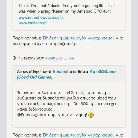
I think I've shot 2 ducks in my entire gaming life! That
was when playing "Kane" on my Amstrad CPC 464!
www.retroshowcase.com
www.dialtech.gr
Παρακαλούμε
Σύνδεση
ή
Δημιουργία λογαριασμού
για
να συμμετάσχετε στη συζήτηση.
13/12/2012 20:31
#5049
από
Ethaniel
Απαντήθηκε από
Ethaniel
στο θέμα
Απ: GOG.com
(Good Old Games)
Το αγαπω πολυ αυτο το site! Σε σωζει απο απειρες
ρυθμισεις σε δυσκολα παιχνιδια οπως το Blood που
για να παιξει οπως πρεπει με DosBOX πρεπει να εχεις
κανει διδακτορικο...
@Fotis ευχαριστουμε για την ειδηση!
Παρακαλούμε
Σύνδεση
ή
Δημιουργία λογαριασμού
για