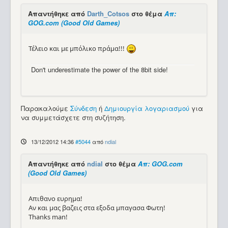
Απαντήθηκε από
Darth_Cotsos
στο θέμα
Απ:
GOG.com (Good Old Games)
Τέλειο και με μπόλικο πράμα!!!
Don't underestimate the power of the 8bit side!
Παρακαλούμε
Σύνδεση
ή
Δημιουργία λογαριασμού
για
να συμμετάσχετε στη συζήτηση.
13/12/2012 14:36
#5044
από
ndial
Απαντήθηκε από
ndial
στο θέμα
Απ: GOG.com
(Good Old Games)
Απιθανο ευρημα!
Αν και μας βαζεις στα εξοδα μπαγασα Φωτη!
Thanks man!