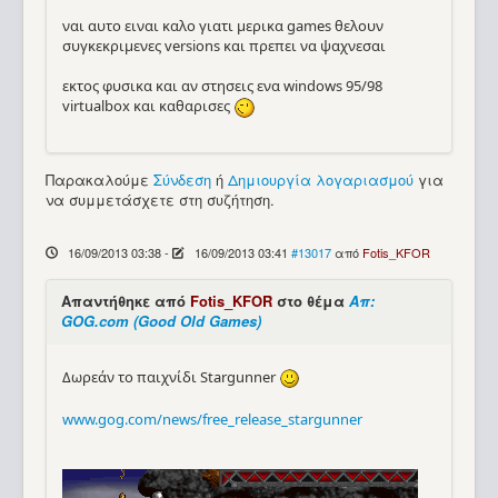
ναι αυτο ειναι καλο γιατι μερικα games θελουν
συγκεκριμενες versions και πρεπει να ψαχνεσαι
εκτος φυσικα και αν στησεις ενα windows 95/98
virtualbox και καθαρισες
Παρακαλούμε
Σύνδεση
ή
Δημιουργία λογαριασμού
για
να συμμετάσχετε στη συζήτηση.
16/09/2013 03:38
-
16/09/2013 03:41
#13017
από
Fotis_KFOR
Απαντήθηκε από
Fotis_KFOR
στο θέμα
Απ:
GOG.com (Good Old Games)
Δωρεάν το παιχνίδι Stargunner
www.gog.com/news/free_release_stargunner