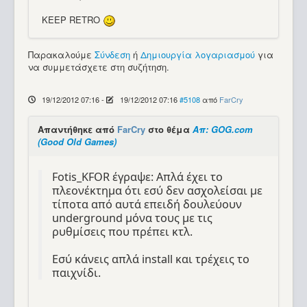
KEEP RETRO
Παρακαλούμε
Σύνδεση
ή
Δημιουργία λογαριασμού
για
να συμμετάσχετε στη συζήτηση.
19/12/2012 07:16
-
19/12/2012 07:16
#5108
από
FarCry
Απαντήθηκε από
FarCry
στο θέμα
Απ: GOG.com
(Good Old Games)
Fotis_KFOR έγραψε: Απλά έχει το
πλεονέκτημα ότι εσύ δεν ασχολείσαι με
τίποτα από αυτά επειδή δουλεύουν
underground μόνα τους με τις
ρυθμίσεις που πρέπει κτλ.
Εσύ κάνεις απλά install και τρέχεις το
παιχνίδι.