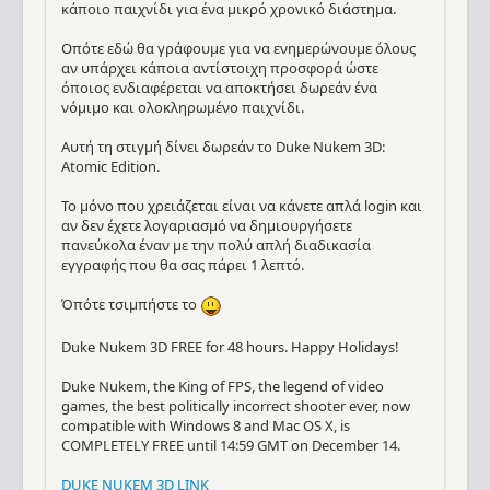
κάποιο παιχνίδι για ένα μικρό χρονικό διάστημα.
Οπότε εδώ θα γράφουμε για να ενημερώνουμε όλους
αν υπάρχει κάποια αντίστοιχη προσφορά ώστε
όποιος ενδιαφέρεται να αποκτήσει δωρεάν ένα
νόμιμο και ολοκληρωμένο παιχνίδι.
Αυτή τη στιγμή δίνει δωρεάν το Duke Nukem 3D:
Atomic Edition.
Το μόνο που χρειάζεται είναι να κάνετε απλά login και
αν δεν έχετε λογαριασμό να δημιουργήσετε
πανεύκολα έναν με την πολύ απλή διαδικασία
εγγραφής που θα σας πάρει 1 λεπτό.
Όπότε τσιμπήστε το
Duke Nukem 3D FREE for 48 hours. Happy Holidays!
Duke Nukem, the King of FPS, the legend of video
games, the best politically incorrect shooter ever, now
compatible with Windows 8 and Mac OS X, is
COMPLETELY FREE until 14:59 GMT on December 14.
DUKE NUKEM 3D LINK