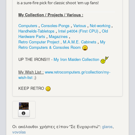
is a sure-fire pick for classic shoot 'em up fans!
My Collection / Projects / Various :
Computers
,
Consoles-Pongs
,
Various
,
Not-working
,
Handhelds-Tabletops
,
Intel p4004 (First CPU)
,
Old
Hardware Parts
,
Magazines
,
Retro Computer Project
,
M.A.M.E. Cabinets
,
My
Retro Computers & Consoles Room
UP THE IRONS!!! -
My Iron Maiden Collection
My Wish List :
www.retrocomputers.gr/collection/my-
wish-list
;)
KEEP RETRO
Οι ακόλουθοι χρήστες είπαν "Σε Ευχαριστώ":
glaros
,
vovolas