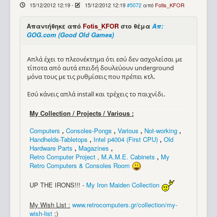
15/12/2012 12:19
-
15/12/2012 12:19
#5072
από
Fotis_KFOR
Απαντήθηκε από
Fotis_KFOR
στο θέμα
Απ:
GOG.com (Good Old Games)
Απλά έχει το πλεονέκτημα ότι εσύ δεν ασχολείσαι με
τίποτα από αυτά επειδή δουλεύουν underground
μόνα τους με τις ρυθμίσεις που πρέπει κτλ.
Εσύ κάνεις απλά install και τρέχεις το παιχνίδι.
My Collection / Projects / Various :
Computers
,
Consoles-Pongs
,
Various
,
Not-working
,
Handhelds-Tabletops
,
Intel p4004 (First CPU)
,
Old
Hardware Parts
,
Magazines
,
Retro Computer Project
,
M.A.M.E. Cabinets
,
My
Retro Computers & Consoles Room
UP THE IRONS!!! -
My Iron Maiden Collection
My Wish List :
www.retrocomputers.gr/collection/my-
wish-list
;)