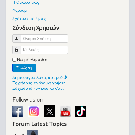
Η Ομάδα μας
Βοήθεια
Φόρουμ
Βρίσκεστε εδώ:
Σχετικά με εμάς
Retrocomputers.gr
Σύνδεση Χρηστών
Όνομα Χρήστη
Κωδικός
Να με θυμάσαι
Σύνδεση
Δημιουργία λογαριασμού
Ξεχάσατε το όνομα χρήστη;
Ξεχάσατε τον κωδικό σας;
Follow us on
Forum Latest Topics