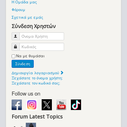
Η Ομάδα μας
Βοήθεια
Φόρουμ
Βρίσκεστε εδώ:
Σχετικά με εμάς
Retrocomputers.gr
Σύνδεση Χρηστών
Όνομα Χρήστη
Κωδικός
Να με θυμάσαι
Σύνδεση
Δημιουργία λογαριασμού
Ξεχάσατε το όνομα χρήστη;
Ξεχάσατε τον κωδικό σας;
Follow us on
Forum Latest Topics