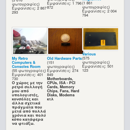
(1 861
Εμφανίσεις: 1 796
φωτογραφίες)
φωτογραφίες)
872
Εμφανίσεις: 2 867
Εμφανίσεις: 2 004
293
794
Various
(575
My Retro
Old Hardware Parts
φωτογραφίες)
Computers &
(151
Εμφανίσεις: 501
Consoles Room
φωτογραφίες)
123
(55 φωτογραφίες)
Εμφανίσεις: 274
Εμφανίσεις: 401
849
730
Motherboards,
Ο χώρος με την
CPUs, ISA - PCI
ρετρό συλλογή
Cards, Memory
μου από
Chips, Fans, Hard
υπολογιστές,
Disks, Modems
κονσόλες και
κτλ
άλλα σχετικά
πράγματα που
μετά από πολλά
χρόνια και πολύ
Spectravideo SV-318_19
κόπο κατάφερα
να φτιάξω.