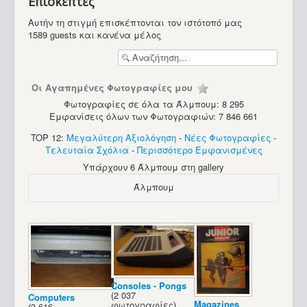
Επισκέπτες
Υπολογιστές
Αυτήν τη στιγμή επισκέπτονται τον ιστότοπό μας
1589 guests και κανένα μέλος
Οι Αγαπημένες Φωτογραφίες μου
Φωτογραφίες σε όλα τα Άλμπουμ: 8 295
Εμφανίσεις όλων των Φωτογραφιών: 7 846 661
TOP 12:
Μεγαλύτερη Αξιολόγηση
-
Νέες Φωτογραφίες
-
Τελευταία Σχόλια
-
Περισσότερο Εμφανισμένες
Υπάρχουν 6 Άλμπουμ στη gallery
Άλμπουμ
Consoles - Pongs
(2 037
Computers
Spectravideo SV-318
Magazines
φωτογραφίες)
(3 616