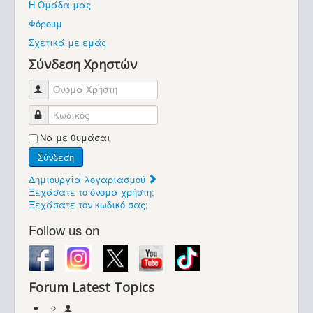
Η Ομάδα μας
Βοήθεια
Φόρουμ
Βρίσκεστε εδώ:
Σχετικά με εμάς
Retrocomputers.gr
Σύνδεση Χρηστών
Όνομα Χρήστη
Κωδικός
Να με θυμάσαι
Σύνδεση
Δημιουργία λογαριασμού
Ξεχάσατε το όνομα χρήστη;
Ξεχάσατε τον κωδικό σας;
Follow us on
Forum Latest Topics