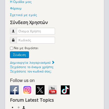
Η Ομάδα μας
Βοήθεια
Φόρουμ
Βρίσκεστε εδώ:
Σχετικά με εμάς
Retrocomputers.gr
Σύνδεση Χρηστών
Όνομα Χρήστη
Κωδικός
Να με θυμάσαι
Σύνδεση
Δημιουργία λογαριασμού
Ξεχάσατε το όνομα χρήστη;
Ξεχάσατε τον κωδικό σας;
Follow us on
Forum Latest Topics