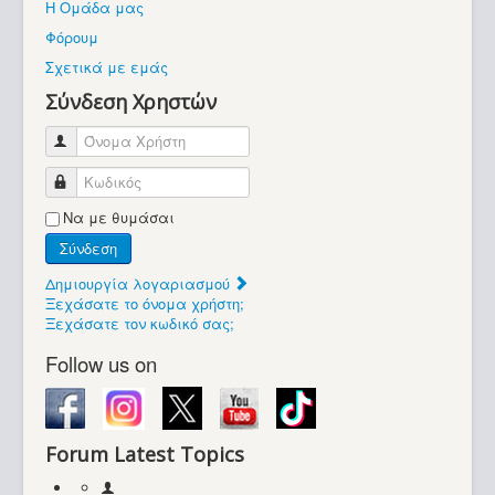
Η Ομάδα μας
Βοήθεια
Φόρουμ
Βρίσκεστε εδώ:
Σχετικά με εμάς
Retrocomputers.gr
Σύνδεση Χρηστών
Όνομα Χρήστη
Κωδικός
Να με θυμάσαι
Σύνδεση
Δημιουργία λογαριασμού
Ξεχάσατε το όνομα χρήστη;
Ξεχάσατε τον κωδικό σας;
Follow us on
Forum Latest Topics