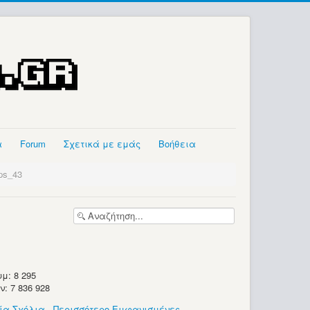
α
Forum
Σχετικά με εμάς
Βοήθεια
ps_43
μ: 8 295
 7 836 928
ία Σχόλια
-
Περισσότερο Εμφανισμένες