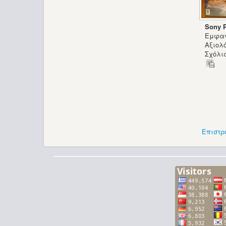
Sony P
Εμφαν
Αξιολ
Σχόλια
Επιστρ