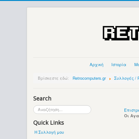
Αρχική
Ιστορία
Μ
Βρίσκεστε εδώ:
Retrocomputers.gr
Συλλογές / P
Search
Αναζήτηση...
Επιστρ
Οι Αγ
Quick Links
Η Συλλογή μου