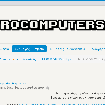
ουσείο
Συλλογές / Projects
Εκθέσεις - Συναντήσεις
Διάφορ
rojects
Υπολογιστές
MSX VG-8020 Philips
MSX VG-8020 Phili
οφή στο Άλμπουμ
απημένες Φωτογραφίες μου
Φωτογραφίες σε όλα τα Άλμπου
Εμφανίσεις όλων των Φωτογραφιών:
TOP 12:
Μεγαλύτερη Αξιολόγηση
-
Νέες Φωτογραφίες
-
Τελευτα