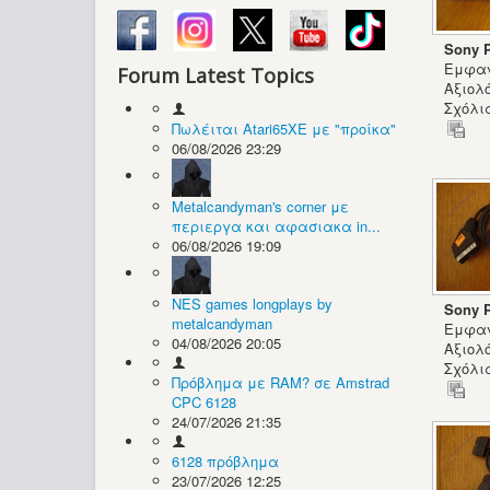
Sony P
Εμφαν
Forum Latest Topics
Αξιολ
Σχόλια
Πωλέιται Atari65XE με "προίκα"
06/08/2026 23:29
Metalcandyman's corner με
περιεργα και αφασιακα in...
06/08/2026 19:09
NES games longplays by
Sony P
metalcandyman
Εμφαν
04/08/2026 20:05
Αξιολ
Σχόλια
Πρόβλημα με RAM? σε Amstrad
CPC 6128
24/07/2026 21:35
6128 πρόβλημα
23/07/2026 12:25