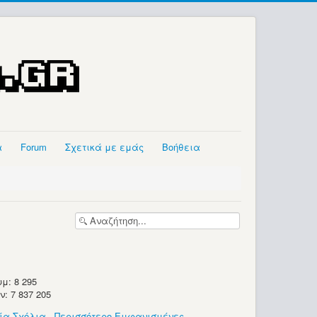
α
Forum
Σχετικά με εμάς
Βοήθεια
μ: 8 295
 7 837 205
ία Σχόλια
-
Περισσότερο Εμφανισμένες