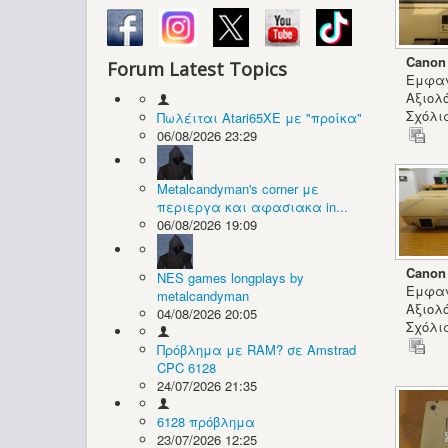
Canon
Forum Latest Topics
Εμφαν
Αξιολ
Σχόλια
Πωλέιται Atari65XE με "προίκα"
06/08/2026 23:29
Metalcandyman's corner με
περιεργα και αφασιακα in...
06/08/2026 19:09
Canon
NES games longplays by
Εμφαν
metalcandyman
Αξιολ
04/08/2026 20:05
Σχόλια
Πρόβλημα με RAM? σε Amstrad
CPC 6128
24/07/2026 21:35
6128 πρόβλημα
23/07/2026 12:25