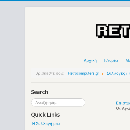
Αρχική
Ιστορία
Μ
Βρίσκεστε εδώ:
Retrocomputers.gr
Συλλογές / P
Search
Αναζήτηση...
Επιστρ
Οι Αγ
Quick Links
Η Συλλογή μου