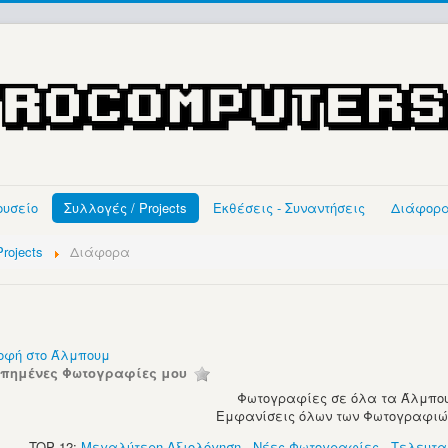
ουσείο
Συλλογές / Projects
Εκθέσεις - Συναντήσεις
Διάφορ
rojects
Διάφορα
οφή στο Άλμπουμ
απημένες Φωτογραφίες μου
Φωτογραφίες σε όλα τα Άλμπου
Εμφανίσεις όλων των Φωτογραφιών:
TOP 12:
Μεγαλύτερη Αξιολόγηση
-
Νέες Φωτογραφίες
-
Τελευτα