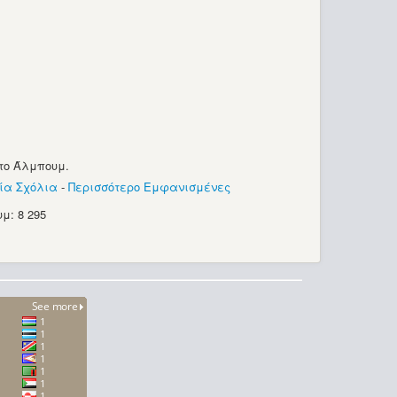
το Άλμπουμ.
ία Σχόλια
-
Περισσότερο Εμφανισμένες
μ: 8 295