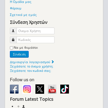
Η Ομάδα μας
Βοήθεια
Φόρουμ
Βρίσκεστε εδώ:
Σχετικά με εμάς
Retrocomputers.gr
Σύνδεση Χρηστών
Όνομα Χρήστη
Κωδικός
Να με θυμάσαι
Σύνδεση
Δημιουργία λογαριασμού
Ξεχάσατε το όνομα χρήστη;
Ξεχάσατε τον κωδικό σας;
Follow us on
Forum Latest Topics