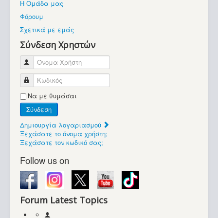
Η Ομάδα μας
Βοήθεια
Φόρουμ
Βρίσκεστε εδώ:
Σχετικά με εμάς
Retrocomputers.gr
Σύνδεση Χρηστών
Όνομα Χρήστη
Κωδικός
Να με θυμάσαι
Σύνδεση
Δημιουργία λογαριασμού
Ξεχάσατε το όνομα χρήστη;
Ξεχάσατε τον κωδικό σας;
Follow us on
Forum Latest Topics