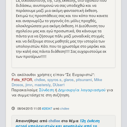
Ως οικοδεσπότης της 12ης έκθεσης, στο σχολείο που
διδάσκω, ανυπομονώ να σας υποδεχθώ και να
περάσουμε μαζί μια ακόμη φανταστική έκθεση.
Εκτιμώ τις προσπάθειες σας και τον κόπο που κανετε
και αναγνωρίζω το γεγονός ότι μόλις προχθές,
ολοκληρώσατε μια ακόμη έκθεση. Η Διεύθυνση του
σχολείου μας και εγώ προσωπικά, Θα κάνουμε τα
πάντα για να ζήσουμε πάλι μαζί μοναδικές στιγμές
και να δείξουμε στους μαθητές μας την ιστορία των
υπολογιστών. Κάτι που το χρωστάμε στο μεράκι και
την καλή σας πάντα διάθεση!!!! Σας ευχαριστούμε εκ
των προτέρων!!!!!
Οι ακόλουθοι χρήστες είπαν "Σε Ευχαριστώ":
Fotis_KFOR
,
chdlee
,
spyros.s
,
glaros
,
pitsunami
,
Mike
Drosos
,
jimn
,
mastersly
,
DUser1
Παρακαλούμε
Σύνδεση
ή
Δημιουργία λογαριασμού
για
να συμμετάσχετε στη συζήτηση.
08/04/2015 11:05
#28347
από
chdlee
Απαντήθηκε από
chdlee
στο θέμα
12η έκθεση
ρετρό υπολογιστών και κονσολών από το