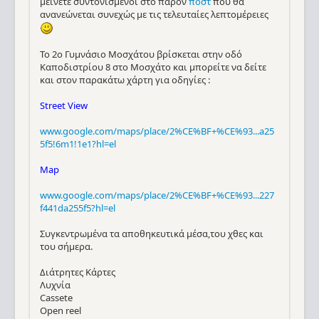
μείνετε συντονισμένοι στο παρόν
ποστ
που θα
ανανεώνεται συνεχώς με τις τελευταίες λεπτομέρειες
Το 2ο Γυμνάσιο Μοσχάτου βρίσκεται στην οδό
Καποδιστρίου 8 στο Μοσχάτο και μπορείτε να δείτε
και στον παρακάτω χάρτη για οδηγίες :
Street View
www.google.com/maps/place/2%CE%BF+%CE%93...a25
5f5!6m1!1e1?hl=el
Map
www.google.com/maps/place/2%CE%BF+%CE%93...227
f441da255f5?hl=el
Συγκεντρωμένα τα αποθηκευτικά μέσα,του χθες και
του σήμερα.
Διάτρητες Kάρτες
Λυχνία
Cassete
Open reel