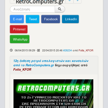
RetroComputers.gr
Βοήθεια
E-mail
Tweet
Facebook
LinkedIn
Pinterest
WhatsApp
06/04/2015 09:29
-
22/04/2015 20:46
#28234
από
Fotis_KFOR
12η έκθεση ρετρό υπολογιστών και κονσολών
από το RetroComputers.gr
δημιουργήθηκε από
Fotis_KFOR