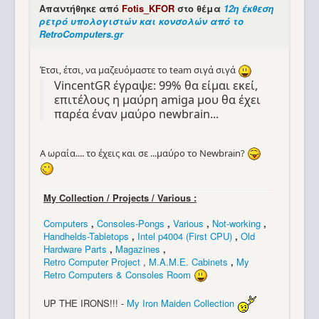
Απαντήθηκε από
Fotis_KFOR
στο θέμα
12η έκθεση
ρετρό υπολογιστών και κονσολών από το
RetroComputers.gr
Έτσι, έτσι, να μαζευόμαστε το team σιγά σιγά
VincentGR έγραψε: 99% θα είμαι εκεί,
επιτέλους η μαύρη amiga μου θα έχει
παρέα έναν μαύρο newbrain...
Α ωραία.... το έχεις και σε ...μαύρο το Newbrain?
My Collection / Projects / Various :
Computers
,
Consoles-Pongs
,
Various
,
Not-working
,
Handhelds-Tabletops
,
Intel p4004 (First CPU)
,
Old
Hardware Parts
,
Magazines
,
Retro Computer Project
,
M.A.M.E. Cabinets
,
My
Retro Computers & Consoles Room
UP THE IRONS!!! -
My Iron Maiden Collection