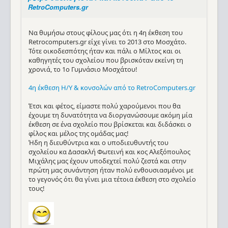
RetroComputers.gr
Να θυμήσω στους φίλους μας ότι η 4η έκθεση του
Retrocomputers.gr είχε γίνει το 2013 στο Μοσχάτο.
Τότε οικοδεσπότης ήταν και πάλι ο Μίλτος και οι
καθηγητές του σχολείου που βρισκόταν εκείνη τη
χρονιά, το 1ο Γυμνάσιο Μοσχάτου!
4η έκθεση Η/Υ & κονσολών από το RetroComputers.gr
Έτσι και φέτος, είμαστε πολύ χαρούμενοι που θα
έχουμε τη δυνατότητα να διοργανώσουμε ακόμη μία
έκθεση σε ένα σχολείο που βρίσκεται και διδάσκει ο
φίλος και μέλος της ομάδας μας!
Ήδη η διευθύντρια και ο υποδιευθυντής του
σχολείου κα Δασακλή Φωτεινή και κος Αλεξόπουλος
Μιχάλης μας έχουν υποδεχτεί πολύ ζεστά και στην
πρώτη μας συνάντηση ήταν πολύ ενθουσιασμένοι με
το γεγονός ότι θα γίνει μια τέτοια έκθεση στο σχολείο
τους!