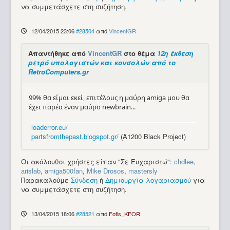
να συμμετάσχετε στη συζήτηση.
12/04/2015 23:06
#28504
από
VincentGR
Απαντήθηκε από
VincentGR
στο θέμα
12η έκθεση
ρετρό υπολογιστών και κονσολών από το
RetroComputers.gr
99% θα είμαι εκεί, επιτέλους η μαύρη amiga μου θα
έχει παρέα έναν μαύρο newbrain...
loaderror.eu/
partsfromthepast.blogspot.gr/
(A1200 Black Project)
Οι ακόλουθοι χρήστες είπαν "Σε Ευχαριστώ":
chdlee
,
arislab
,
amiga500fan
,
Mike Drosos
,
mastersly
Παρακαλούμε
Σύνδεση
ή
Δημιουργία λογαριασμού
για
να συμμετάσχετε στη συζήτηση.
13/04/2015 18:06
#28521
από
Fotis_KFOR