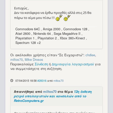
Ευτυχώς ,
Δεν τα κατάφερα να έρθω προχθές αλλά στις 25 θα
πάρω το αίμα μου πίσω !!!
Commodore 64C , Amiga 2000 , Commodore 128 ,
Atari 2600 , Nintendo 64 , Sega Megadrive II ,
Playstation 1 , Playstation 2 , Xbox 360+Kinect ,
Spectrum 128 +2
Οι ακόλουθοι χρήστες είπαν "Σε Ευχαριστώ":
chdlee
,
miltos70
,
Mike Drosos
Παρακαλούμε
Σύνδεση
ή
Δημιουργία λογαριασμού
για
να συμμετάσχετε στη συζήτηση.
07/04/2015 18:58
#28316
από
miltos70
Απαντήθηκε από
miltos70
στο θέμα
12η έκθεση
ρετρό υπολογιστών και κονσολών από το
RetroComputers.gr