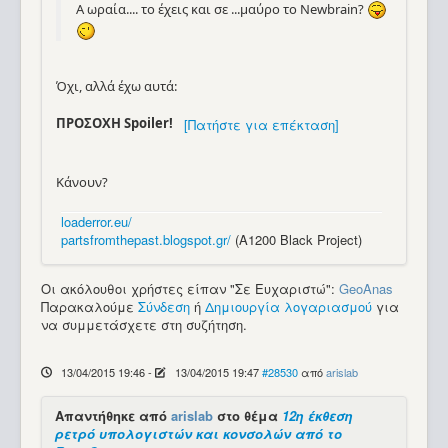
Α ωραία.... το έχεις και σε ...μαύρο το Newbrain?
Όχι, αλλά έχω αυτά:
ΠΡΟΣΟΧΗ Spoiler!
Κάνουν?
loaderror.eu/
partsfromthepast.blogspot.gr/
(A1200 Black Project)
Οι ακόλουθοι χρήστες είπαν "Σε Ευχαριστώ":
GeoAnas
Παρακαλούμε
Σύνδεση
ή
Δημιουργία λογαριασμού
για
να συμμετάσχετε στη συζήτηση.
13/04/2015 19:46
-
13/04/2015 19:47
#28530
από
arislab
Απαντήθηκε από
arislab
στο θέμα
12η έκθεση
ρετρό υπολογιστών και κονσολών από το