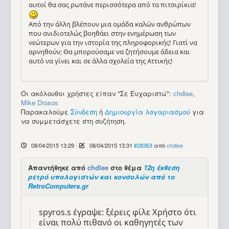
αυτοί θα σας ρωτάνε περισσότερα από τα πιτσιρίκια!
Από την άλλη βλέπουν μια ομάδα καλών ανθρώπων
που ανιδιοτελώς βοηθάει στην ενημέρωση των
νεώτερων για την ιστορία της πληροφορικής! Γιατί να
αρνηθούν; Θα μπορούσαμε να ζητήσουμε άδεια και
αυτό να γίνει και σε άλλα σχολεία της Αττικής!
Οι ακόλουθοι χρήστες είπαν "Σε Ευχαριστώ":
chdlee
,
Mike Drosos
Παρακαλούμε
Σύνδεση
ή
Δημιουργία λογαριασμού
για
να συμμετάσχετε στη συζήτηση.
08/04/2015 13:29
-
08/04/2015 13:31
#28363
από
chdlee
Απαντήθηκε από
chdlee
στο θέμα
12η έκθεση
ρετρό υπολογιστών και κονσολών από το
RetroComputers.gr
spyros.s έγραψε: ξέρεις φίλε Χρήστο ότι
είναι πολύ πιθανό οι καθηγητές των