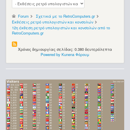
Forum
Σχετικά με το RetroComputers.gr
Εκθέσεις ρετρό υπολογιστών και κονσολών
12η έκθεση ρετρό υπολογιστών και κονσολών από το
RetroComputers.gr
Χρόνος δημιουργίας σελίδας: 0.380 δευτερόλεπτα
Powered by
Kunena Φόρουμ