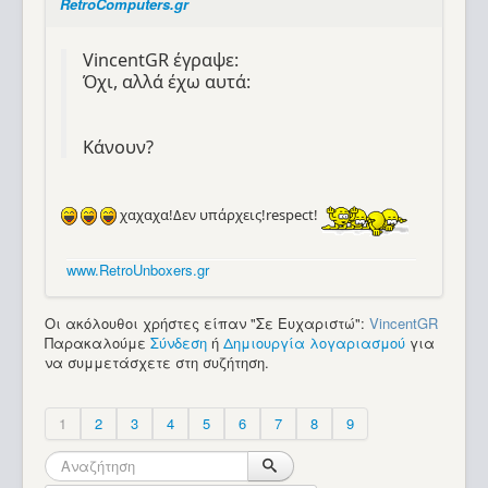
RetroComputers.gr
VincentGR έγραψε:
Όχι, αλλά έχω αυτά:
Κάνουν?
χαχαχα!Δεν υπάρχεις!respect!
www.RetroUnboxers.gr
Οι ακόλουθοι χρήστες είπαν "Σε Ευχαριστώ":
VincentGR
Παρακαλούμε
Σύνδεση
ή
Δημιουργία λογαριασμού
για
να συμμετάσχετε στη συζήτηση.
1
2
3
4
5
6
7
8
9