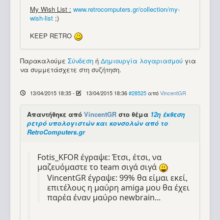
My Wish List :
www.retrocomputers.gr/collection/my-
wish-list
;)
KEEP RETRO
Παρακαλούμε
Σύνδεση
ή
Δημιουργία λογαριασμού
για
να συμμετάσχετε στη συζήτηση.
13/04/2015 18:35
-
13/04/2015 18:36
#28525
από
VincentGR
Απαντήθηκε από
VincentGR
στο θέμα
12η έκθεση
ρετρό υπολογιστών και κονσολών από το
RetroComputers.gr
Fotis_KFOR έγραψε: Έτσι, έτσι, να
μαζευόμαστε το team σιγά σιγά
VincentGR έγραψε: 99% θα είμαι εκεί,
επιτέλους η μαύρη amiga μου θα έχει
παρέα έναν μαύρο newbrain...