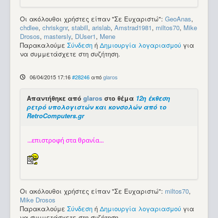
Οι ακόλουθοι χρήστες είπαν "Σε Ευχαριστώ":
GeoAnas
,
chdlee
,
chriskgnr
,
stabill
,
arislab
,
Amstrad1981
,
miltos70
,
Mike
Drosos
,
mastersly
,
DUser1
,
Mene
Παρακαλούμε
Σύνδεση
ή
Δημιουργία λογαριασμού
για
να συμμετάσχετε στη συζήτηση.
06/04/2015 17:16
#28246
από
glaros
Απαντήθηκε από
glaros
στο θέμα
12η έκθεση
ρετρό υπολογιστών και κονσολών από το
RetroComputers.gr
...επιστροφή στα θρανία...
Οι ακόλουθοι χρήστες είπαν "Σε Ευχαριστώ":
miltos70
,
Mike Drosos
Παρακαλούμε
Σύνδεση
ή
Δημιουργία λογαριασμού
για
να συμμετάσχετε στη συζήτηση.