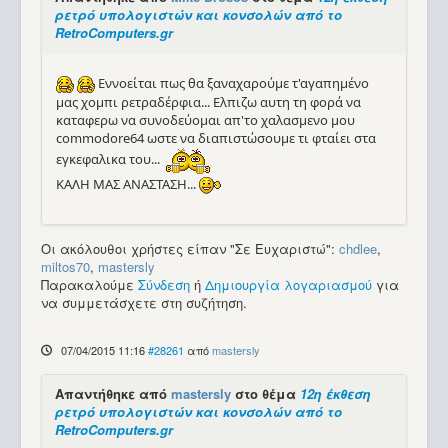
ρετρό υπολογιστών και κονσολών από το
RetroComputers.gr
Εννοείται πως θα ξαναχαρούμε τ'αγαπημένο
μας χομπι ρετραδέρφια... Ελπιζω αυτη τη φορά να
καταφερω να συνοδεύομαι απ'το χαλασμενο μου
commodore64 ωστε να διαπιστώσουμε τι φταίει στα
εγκεφαλικα του...
ΚΑΛΗ ΜΑΣ ΑΝΑΣΤΑΣΗ...
Οι ακόλουθοι χρήστες είπαν "Σε Ευχαριστώ":
chdlee
,
miltos70
,
mastersly
Παρακαλούμε
Σύνδεση
ή
Δημιουργία λογαριασμού
για
να συμμετάσχετε στη συζήτηση.
07/04/2015 11:16
#28261
από
mastersly
Απαντήθηκε από
mastersly
στο θέμα
12η έκθεση
ρετρό υπολογιστών και κονσολών από το
RetroComputers.gr