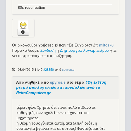
80s resurrection
Οι ακόλουθοι χρήστες είπαν "Σε Ευχαριστώ":
miltos70
Παρακαλούμε
Σύνδεση
ή
Δημιουργία λογαριασμού
για
να συμμετάσχετε στη συζήτηση.
08/04/2015 11:45
#28350
από
spyros.s
Απαντήθηκε από
spyros.s
στο θέμα
12η έκθεση
ρετρό υπολογιστών και κονσολών από το
RetroComputers.gr
ξέρεις φίλε Χρήστο ότι είναι πολύ πιθανό οι
καθηγητές των σχολείων να είχαν τέτοια
μηχανήματα...
η θέρμη τους γίνεται αυτόματα διπλή διότι η
νοσταλγία βγαίνει και σε αυτούς! Φαντάζομαι ότι