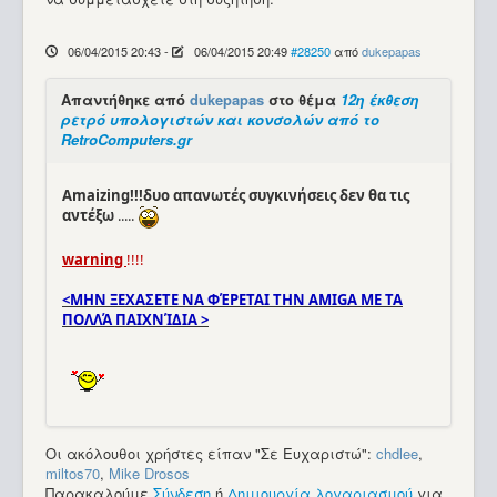
06/04/2015 20:43
-
06/04/2015 20:49
#28250
από
dukepapas
Απαντήθηκε από
dukepapas
στο θέμα
12η έκθεση
ρετρό υπολογιστών και κονσολών από το
RetroComputers.gr
Amaizing!!!δυο απανωτές συγκινήσεις δεν θα τις
αντέξω
.....
warning
!!!!
<ΜΗΝ ΞΕΧΑΣΕΤΕ ΝΑ ΦΈΡΕΤΑΙ ΤΗΝ ΑΜΙGA ΜΕ ΤΑ
ΠΟΛΛΆ ΠΑΙΧΝΊΔΙΑ >
Οι ακόλουθοι χρήστες είπαν "Σε Ευχαριστώ":
chdlee
,
miltos70
,
Mike Drosos
Παρακαλούμε
Σύνδεση
ή
Δημιουργία λογαριασμού
για