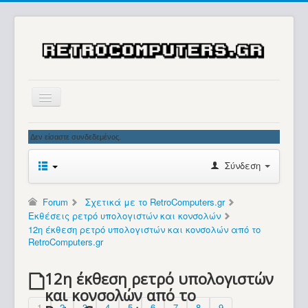
Αρχική
Δεν είσαστε συνδεδεμένος.
Ιστορία
Σύνδεση
Μουσείο
Συλλογές / Projects
Forum
Σχετικά με το RetroComputers.gr
Εκθέσεις ρετρό υπολογιστών και κονσολών
Εκθέσεις - Συναντήσεις
12η έκθεση ρετρό υπολογιστών και κονσολών από το
RetroComputers.gr
Διάφορα
Forum
12η έκθεση ρετρό υπολογιστών
και κονσολών από το
Σχετικά με εμάς
1
2
3
4
5
6
7
8
9