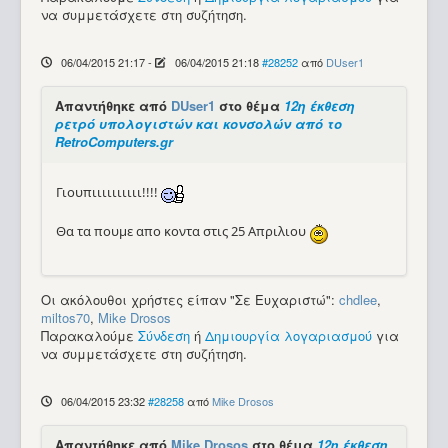
να συμμετάσχετε στη συζήτηση.
06/04/2015 21:17
-
06/04/2015 21:18
#28252
από
DUser1
Απαντήθηκε από
DUser1
στο θέμα
12η έκθεση
ρετρό υπολογιστών και κονσολών από το
RetroComputers.gr
Γιουπιιιιιιιιιι!!!!
Θα τα πουμε απο κοντα στις 25 Απριλιου
Οι ακόλουθοι χρήστες είπαν "Σε Ευχαριστώ":
chdlee
,
miltos70
,
Mike Drosos
Παρακαλούμε
Σύνδεση
ή
Δημιουργία λογαριασμού
για
να συμμετάσχετε στη συζήτηση.
06/04/2015 23:32
#28258
από
Mike Drosos
Απαντήθηκε από
Mike Drosos
στο θέμα
12η έκθεση