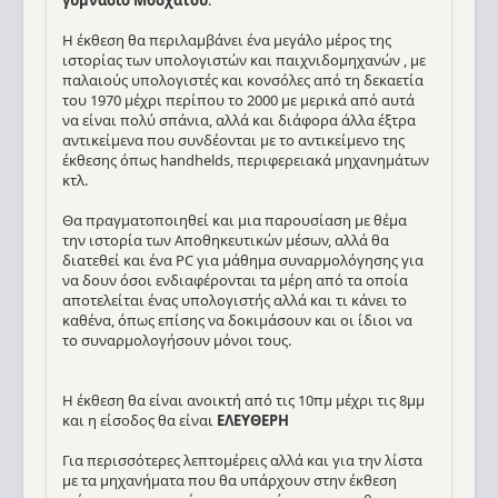
γυμνάσιο Μοσχάτου
.
Η έκθεση θα περιλαμβάνει ένα μεγάλο μέρος της
ιστορίας των υπολογιστών και παιχνιδομηχανών , με
παλαιούς υπολογιστές και κονσόλες από τη δεκαετία
του 1970 μέχρι περίπου το 2000 με μερικά από αυτά
να είναι πολύ σπάνια, αλλά και διάφορα άλλα έξτρα
αντικείμενα που συνδέονται με το αντικείμενο της
έκθεσης όπως handhelds, περιφερειακά μηχανημάτων
κτλ.
Θα πραγματοποιηθεί και μια παρουσίαση με θέμα
την ιστορία των Αποθηκευτικών μέσων, αλλά θα
διατεθεί και ένα PC για μάθημα συναρμολόγησης για
να δουν όσοι ενδιαφέρονται τα μέρη από τα οποία
αποτελείται ένας υπολογιστής αλλά και τι κάνει το
καθένα, όπως επίσης να δοκιμάσουν και οι ίδιοι να
το συναρμολογήσουν μόνοι τους.
Η έκθεση θα είναι ανοικτή από τις 10πμ μέχρι τις 8μμ
και η είσοδος θα είναι
ΕΛΕΥΘΕΡΗ
Για περισσότερες λεπτομέρεις αλλά και για την λίστα
με τα μηχανήματα που θα υπάρχουν στην έκθεση