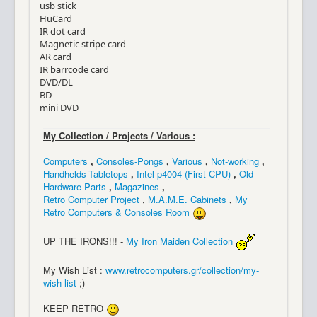
usb stick
HuCard
IR dot card
Magnetic stripe card
AR card
IR barrcode card
DVD/DL
BD
mini DVD
My Collection / Projects / Various :
Computers
,
Consoles-Pongs
,
Various
,
Not-working
,
Handhelds-Tabletops
,
Intel p4004 (First CPU)
,
Old
Hardware Parts
,
Magazines
,
Retro Computer Project
,
M.A.M.E. Cabinets
,
My
Retro Computers & Consoles Room
UP THE IRONS!!! -
My Iron Maiden Collection
My Wish List :
www.retrocomputers.gr/collection/my-
wish-list
;)
KEEP RETRO