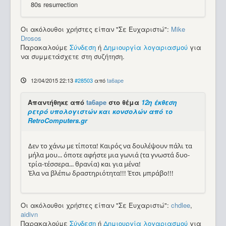
80s resurrection
Οι ακόλουθοι χρήστες είπαν "Σε Ευχαριστώ":
Mike
Drosos
Παρακαλούμε
Σύνδεση
ή
Δημιουργία λογαριασμού
για
να συμμετάσχετε στη συζήτηση.
12/04/2015 22:13
#28503
από
ta6ape
Απαντήθηκε από
ta6ape
στο θέμα
12η έκθεση
ρετρό υπολογιστών και κονσολών από το
RetroComputers.gr
Δεν το χάνω με τίποτα! Καιρός να δουλέψουν πάλι τα
μήλα μου... όποτε αφήστε μια γωνιά (τα γνωστά δυο-
τρία-τέσσερα... θρανία) και για μένα!
Έλα να βλέπω δραστηριότητα!!! Έτσι μπράβο!!!
Οι ακόλουθοι χρήστες είπαν "Σε Ευχαριστώ":
chdlee
,
aidivn
Παρακαλούμε
Σύνδεση
ή
Δημιουργία λογαριασμού
για