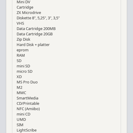
Mini DV
Cartridge
ZX Microdrive
Diskette 8", 5,25", 3", 3,5"
VHS
Data Cartridge 200MB
Data Cartridge 20GB
Zip Disk
Hard Disk + platter
eprom
RAM
SD
mini SD
micro SD
XD
MS Pro Duo
M2
MMC
SmartMedia
CD/Printable
NFC (Amiibo)
mini CD
UMD
SIM
LightScribe