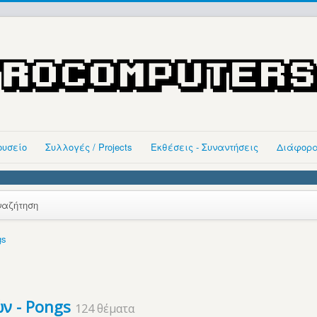
ουσείο
Συλλογές / Projects
Εκθέσεις - Συναντήσεις
Διάφορ
ναζήτηση
gs
ν - Pongs
124 θέματα