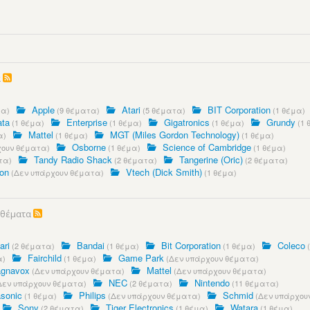
α
Apple
Atari
BIT Corporation
τα)
(9 θέματα)
(5 θέματα)
(1 θέμα)
ata
Enterprise
Gigatronics
Grundy
(1 θέμα)
(1 θέμα)
(1 θέμα)
(1 
Mattel
MGT (Miles Gordon Technology)
α)
(1 θέμα)
(1 θέμα)
Osborne
Science of Cambridge
ουν θέματα)
(1 θέμα)
(1 θέμα)
Tandy Radio Shack
Tangerine (Oric)
τα)
(2 θέματα)
(2 θέματα)
on
Vtech (Dick Smith)
(Δεν υπάρχουν θέματα)
(1 θέμα)
 θέματα
ari
Bandai
Bit Corporation
Coleco
(2 θέματα)
(1 θέμα)
(1 θέμα)
(
Fairchild
Game Park
α)
(1 θέμα)
(Δεν υπάρχουν θέματα)
gnavox
Mattel
(Δεν υπάρχουν θέματα)
(Δεν υπάρχουν θέματα)
NEC
Nintendo
Δεν υπάρχουν θέματα)
(2 θέματα)
(11 θέματα)
sonic
Philips
Schmid
(1 θέμα)
(Δεν υπάρχουν θέματα)
(Δεν υπάρχου
Sony
Tiger Electronics
Watara
(2 θέματα)
(1 θέμα)
(1 θέμα)