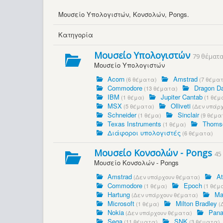
Μουσείο Υπολογιστών, Κονσολών, Pongs.
Κατηγορία
Μουσείο Υπολογιστών
79 θέματ
Μουσείο Υπολογιστών
Acorn
Amstrad
(6 θέματα)
(7 θέμα
Commodore
Dragon D
(13 θέματα)
IBM
Jupiter Cantab
(1 θέμα)
(1 θέμ
MSX
Olliveti
(5 θέματα)
(Δεν υπάρχ
Schneider
Sinclair
(1 θέμα)
(9 θέμα
Texas Instruments
Thoms
(1 θέμα)
Διάφοροι υπολογιστές
(6 θέματα)
Μουσείο Κονσολών - Pongs
45
Μουσείο Κονσολών - Pongs
Amstrad
At
(Δεν υπάρχουν θέματα)
Commodore
Epoch
(1 θέμα)
(1 θέμ
Hartung
Ma
(Δεν υπάρχουν θέματα)
Microsoft
Milton Bradley
(1 θέμα)
(
Nokia
Pana
(Δεν υπάρχουν θέματα)
Sega
SNK
(11 θέματα)
(3 θέματα)