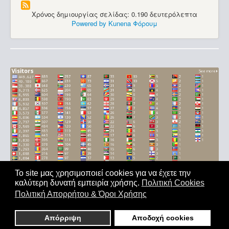
Χρόνος δημιουργίας σελίδας: 0.190 δευτερόλεπτα
Powered by
Kunena Φόρουμ
Το site μας χρησιμοποιεί cookies για να έχετε την
καλύτερη δυνατή εμπειρία χρήσης.
Πολιτική Cookies
Αρχική
|
'Οροι Χρήσης
|
Επικοινωνία
Πολιτική Απορρήτου & Όροι Χρήσης
Copyright © 2011-2026. All Rights Reserved - Με επιφύλαξη
παντός δικαιώματος
Απόρριψη
Αποδοχή cookies