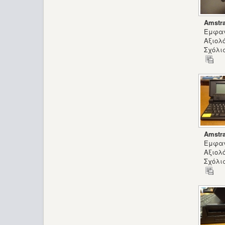
Amstr
Εμφαν
Αξιολ
Σχόλια
Amstr
Εμφαν
Αξιολ
Σχόλια