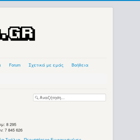
α
Forum
Σχετικά με εμάς
Βοήθεια
μ: 8 295
 7 845 626
ία Σχόλια
-
Περισσότερο Εμφανισμένες