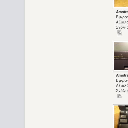
Amstr
Εμφαν
Αξιολ
Σχόλια
Amstr
Εμφαν
Αξιολ
Σχόλια