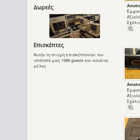
Amstr
Δωρεές
Εμφαν
Αξιολ
Σχόλια
Επισκέπτες
Αυτήν τη στιγμή επισκέπτονται τον
ιστότοπό μας 1586 guests και κανένα
μέλος
Amstr
Εμφαν
Αξιολ
Σχόλια