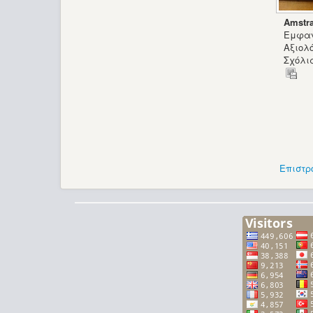
Amstr
Εμφαν
Αξιολ
Σχόλια
Επιστρ