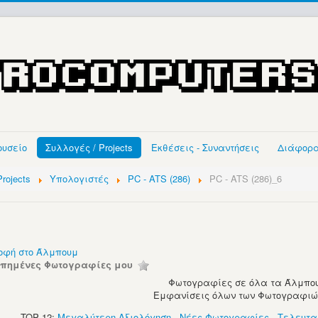
ουσείο
Συλλογές / Projects
Εκθέσεις - Συναντήσεις
Διάφορ
rojects
Υπολογιστές
PC - ATS (286)
PC - ATS (286)_6
οφή στο Άλμπουμ
απημένες Φωτογραφίες μου
Φωτογραφίες σε όλα τα Άλμπου
Εμφανίσεις όλων των Φωτογραφιών:
TOP 12:
Μεγαλύτερη Αξιολόγηση
-
Νέες Φωτογραφίες
-
Τελευτα