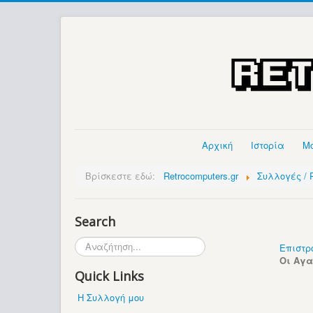
Αρχική
Ιστορία
Μ
Βρίσκεστε εδώ:
Retrocomputers.gr
Συλλογές / P
Search
Αναζήτηση...
Επιστρ
Οι Αγ
Quick Links
Η Συλλογή μου