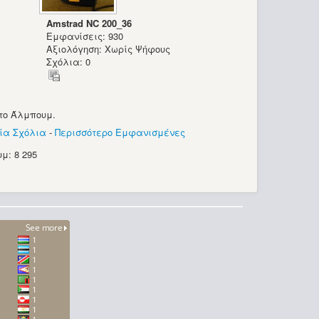
Amstrad NC 200_36
Εμφανίσεις: 930
Αξιολόγηση: Χωρίς Ψήφους
Σχόλια: 0
το Άλμπουμ.
ία Σχόλια
-
Περισσότερο Εμφανισμένες
μ: 8 295