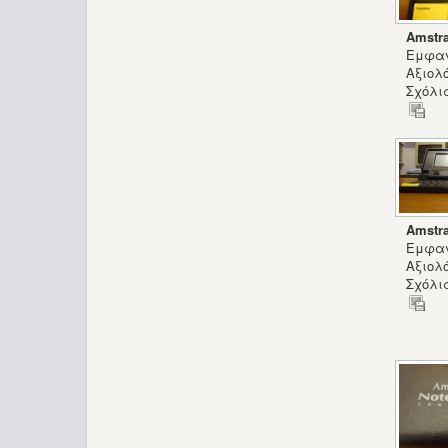
Amstr
Εμφαν
Αξιολ
Σχόλια
Amstr
Εμφαν
Αξιολ
Σχόλια