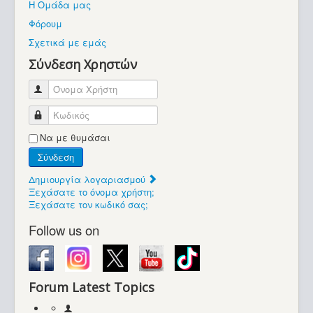
Η Ομάδα μας
Βοήθεια
Φόρουμ
Βρίσκεστε εδώ:
Σχετικά με εμάς
Retrocomputers.gr
Σύνδεση Χρηστών
Όνομα Χρήστη
Κωδικός
Να με θυμάσαι
Σύνδεση
Δημιουργία λογαριασμού
Ξεχάσατε το όνομα χρήστη;
Ξεχάσατε τον κωδικό σας;
Follow us on
Forum Latest Topics