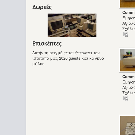
Δωρεές
Commo
Εμφαν
Αξιολ
Σχόλια
Επισκέπτες
Αυτήν τη στιγμή επισκέπτονται τον
ιστότοπό μας 2026 guests και κανένα
μέλος
Commo
Εμφαν
Αξιολ
Σχόλια