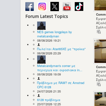
Commo
Forum Latest Topics
Εμφαν
Αξιολ
Σχόλια
NES games longplays by
metalcandyman
08/08/2026 19:21
Πωλείται Atari65XE με "προίκα"
06/08/2026 23:29
Metalcandyman's corner με
Commo
περιεργα και αφασιακα in...
Εμφαν
06/08/2026 19:09
Αξιολ
Σχόλια
Πρόβλημα με RAM? σε Amstrad
CPC 6128
24/07/2026 21:35
6128 πρόβλημα
23/07/2026 12:25