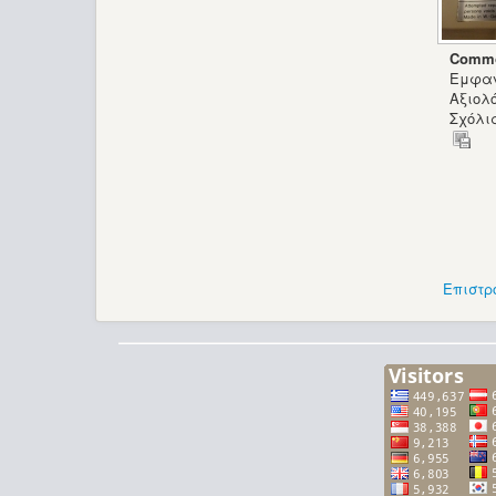
Commo
Εμφαν
Αξιολ
Σχόλια
Επιστρ