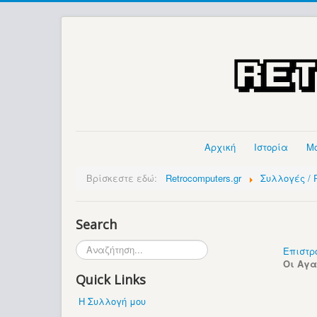
Αρχική
Ιστορία
Μ
Βρίσκεστε εδώ:
Retrocomputers.gr
Συλλογές / P
Search
Αναζήτηση...
Επιστρ
Οι Αγ
Quick Links
Η Συλλογή μου