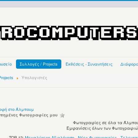
ουσείο
Συλλογές / Projects
Εκθέσεις - Συναντήσεις
Διάφορ
rojects
Υπολογιστές
οφή στο Άλμπουμ
απημένες Φωτογραφίες μου
Φωτογραφίες σε όλα τα Άλμπου
Εμφανίσεις όλων των Φωτογραφιών:
TOP 12:
Μεγαλύτερη Αξιολόγηση
-
Νέες Φωτογραφίες
-
Τελευτα