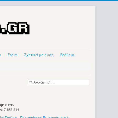
α
Forum
Σχετικά με εμάς
Βοήθεια
μ: 8 295
 7 853 314
ία Σχόλια
-
Περισσότερο Εμφανισμένες