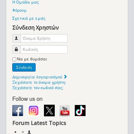
Η Ομάδα μας
Βοήθεια
Φόρουμ
Βρίσκεστε εδώ:
Σχετικά με εμάς
Retrocomputers.gr
Σύνδεση Χρηστών
Όνομα Χρήστη
Κωδικός
Να με θυμάσαι
Σύνδεση
Δημιουργία λογαριασμού
Ξεχάσατε το όνομα χρήστη;
Ξεχάσατε τον κωδικό σας;
Follow us on
Forum Latest Topics