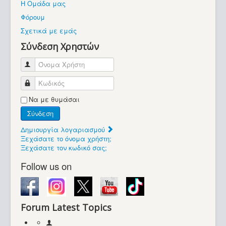
Η Ομάδα μας
Βοήθεια
Φόρουμ
Βρίσκεστε εδώ:
Σχετικά με εμάς
Retrocomputers.gr
Σύνδεση Χρηστών
Όνομα Χρήστη
Κωδικός
Να με θυμάσαι
Σύνδεση
Δημιουργία λογαριασμού
Ξεχάσατε το όνομα χρήστη;
Ξεχάσατε τον κωδικό σας;
Follow us on
Forum Latest Topics