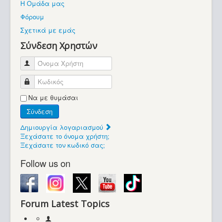
Η Ομάδα μας
Βοήθεια
Φόρουμ
Βρίσκεστε εδώ:
Σχετικά με εμάς
Retrocomputers.gr
Σύνδεση Χρηστών
Όνομα Χρήστη
Κωδικός
Να με θυμάσαι
Σύνδεση
Δημιουργία λογαριασμού
Ξεχάσατε το όνομα χρήστη;
Ξεχάσατε τον κωδικό σας;
Follow us on
Forum Latest Topics