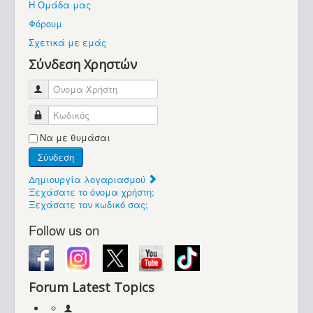
Η Ομάδα μας
Βοήθεια
Φόρουμ
Βρίσκεστε εδώ:
Σχετικά με εμάς
Retrocomputers.gr
Σύνδεση Χρηστών
Όνομα Χρήστη
Κωδικός
Να με θυμάσαι
Σύνδεση
Δημιουργία λογαριασμού
Ξεχάσατε το όνομα χρήστη;
Ξεχάσατε τον κωδικό σας;
Follow us on
Forum Latest Topics