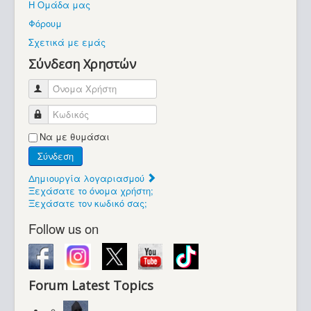
Η Ομάδα μας
Βοήθεια
Φόρουμ
Βρίσκεστε εδώ:
Σχετικά με εμάς
Retrocomputers.gr
Σύνδεση Χρηστών
Όνομα Χρήστη
Κωδικός
Να με θυμάσαι
Σύνδεση
Δημιουργία λογαριασμού
Ξεχάσατε το όνομα χρήστη;
Ξεχάσατε τον κωδικό σας;
Follow us on
Forum Latest Topics