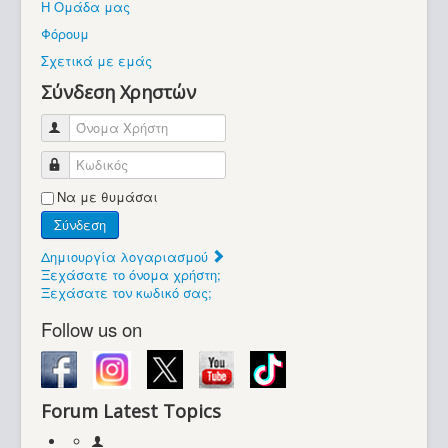
Η Ομάδα μας
Βοήθεια
Φόρουμ
Βρίσκεστε εδώ:
Σχετικά με εμάς
Retrocomputers.gr
Σύνδεση Χρηστών
Όνομα Χρήστη
Κωδικός
Να με θυμάσαι
Σύνδεση
Δημιουργία λογαριασμού
Ξεχάσατε το όνομα χρήστη;
Ξεχάσατε τον κωδικό σας;
Follow us on
Forum Latest Topics