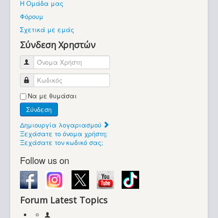
Η Ομάδα μας
Βοήθεια
Φόρουμ
Βρίσκεστε εδώ:
Σχετικά με εμάς
Retrocomputers.gr
Σύνδεση Χρηστών
Όνομα Χρήστη
Κωδικός
Να με θυμάσαι
Σύνδεση
Δημιουργία λογαριασμού
Ξεχάσατε το όνομα χρήστη;
Ξεχάσατε τον κωδικό σας;
Follow us on
Forum Latest Topics