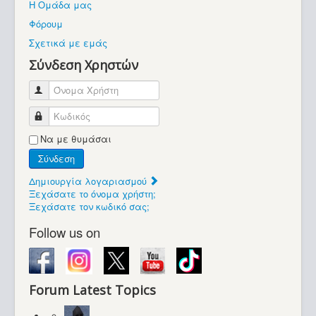
Η Ομάδα μας
Βοήθεια
Φόρουμ
Βρίσκεστε εδώ:
Σχετικά με εμάς
Retrocomputers.gr
Σύνδεση Χρηστών
Όνομα Χρήστη
Κωδικός
Να με θυμάσαι
Σύνδεση
Δημιουργία λογαριασμού
Ξεχάσατε το όνομα χρήστη;
Ξεχάσατε τον κωδικό σας;
Follow us on
Forum Latest Topics