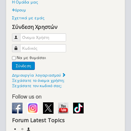
Η Ομάδα μας
Βοήθεια
Φόρουμ
Βρίσκεστε εδώ:
Σχετικά με εμάς
Retrocomputers.gr
Σύνδεση Χρηστών
Όνομα Χρήστη
Κωδικός
Να με θυμάσαι
Σύνδεση
Δημιουργία λογαριασμού
Ξεχάσατε το όνομα χρήστη;
Ξεχάσατε τον κωδικό σας;
Follow us on
Forum Latest Topics