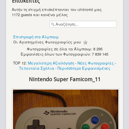
Επισκέπτες
Υπολογιστές
Αυτήν τη στιγμή επισκέπτονται τον ιστότοπό μας
1172 guests και κανένα μέλος
Επιστροφή στο Άλμπουμ
Οι Αγαπημένες Φωτογραφίες μου
Φωτογραφίες σε όλα τα Άλμπουμ: 8 295
Εμφανίσεις όλων των Φωτογραφιών: 7 839 145
TOP 12:
Μεγαλύτερη Αξιολόγηση
-
Νέες Φωτογραφίες
-
Τελευταία Σχόλια
-
Περισσότερο Εμφανισμένες
Nintendo Super Famicom_11
PC - Altec 88 (8088)