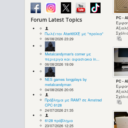
PC - A
Forum Latest Topics
Εμφαν
Αξιολ
Σχόλια
Πωλέιται Atari65XE με "προίκα"
06/08/2026 23:29
Metalcandyman's corner με
περιεργα και αφασιακα in...
06/08/2026 19:09
NES games longplays by
PC - A
metalcandyman
Εμφαν
04/08/2026 20:05
Αξιολ
Σχόλια
Πρόβλημα με RAM? σε Amstrad
CPC 6128
24/07/2026 21:35
6128 πρόβλημα
23/07/2026 12:25