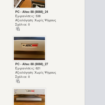
PC - Altec 88 (8088)_24
Εμφανίσεις: 538
Αξιολόγηση: Χωρίς Ψήφους
Σχόλια: 0
PC - Altec 88 (8088)_27
Εμφανίσεις: 621
Αξιολόγηση: Χωρίς Ψήφους
Σχόλια: 0