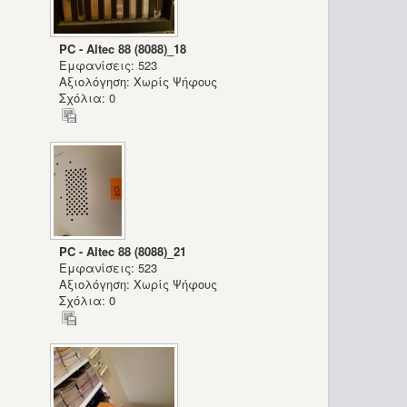
PC - Altec 88 (8088)_18
Εμφανίσεις: 523
Αξιολόγηση: Χωρίς Ψήφους
Σχόλια: 0
PC - Altec 88 (8088)_21
Εμφανίσεις: 523
Αξιολόγηση: Χωρίς Ψήφους
Σχόλια: 0