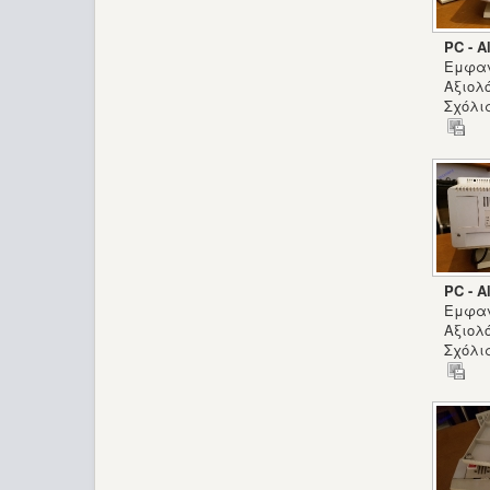
PC - A
Εμφαν
Αξιολ
Σχόλια
PC - A
Εμφαν
Αξιολ
Σχόλια