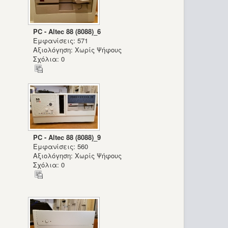
PC - Altec 88 (8088)_6
Εμφανίσεις: 571
Αξιολόγηση: Χωρίς Ψήφους
Σχόλια: 0
PC - Altec 88 (8088)_9
Εμφανίσεις: 560
Αξιολόγηση: Χωρίς Ψήφους
Σχόλια: 0