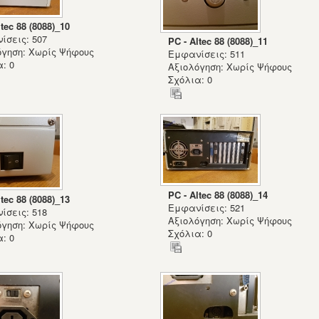
ltec 88 (8088)_10
ίσεις: 507
PC - Altec 88 (8088)_11
όγηση: Χωρίς Ψήφους
Εμφανίσεις: 511
: 0
Αξιολόγηση: Χωρίς Ψήφους
Σχόλια: 0
PC - Altec 88 (8088)_14
ltec 88 (8088)_13
Εμφανίσεις: 521
ίσεις: 518
Αξιολόγηση: Χωρίς Ψήφους
όγηση: Χωρίς Ψήφους
Σχόλια: 0
: 0