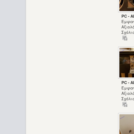
PC - A
Εμφαν
Αξιολ
Σχόλια
PC - A
Εμφαν
Αξιολ
Σχόλια