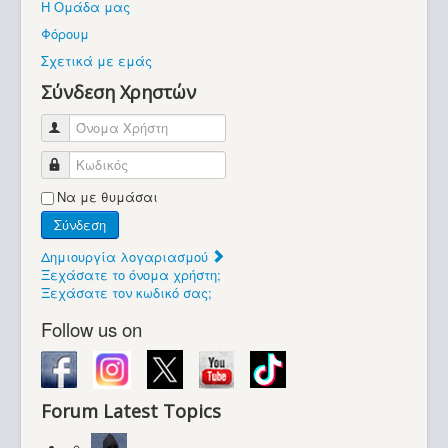
Η Ομάδα μας
Βοήθεια
Φόρουμ
Βρίσκεστε εδώ:
Σχετικά με εμάς
Retrocomputers.gr
Σύνδεση Χρηστών
Όνομα Χρήστη
Κωδικός
Να με θυμάσαι
Σύνδεση
Δημιουργία λογαριασμού
Ξεχάσατε το όνομα χρήστη;
Ξεχάσατε τον κωδικό σας;
Follow us on
Forum Latest Topics