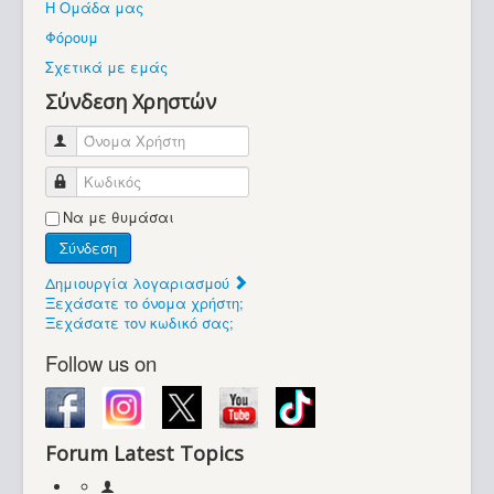
Η Ομάδα μας
Βοήθεια
Φόρουμ
Βρίσκεστε εδώ:
Σχετικά με εμάς
Retrocomputers.gr
Σύνδεση Χρηστών
Όνομα Χρήστη
Κωδικός
Να με θυμάσαι
Σύνδεση
Δημιουργία λογαριασμού
Ξεχάσατε το όνομα χρήστη;
Ξεχάσατε τον κωδικό σας;
Follow us on
Forum Latest Topics