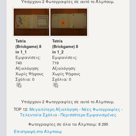
Υπάρχουν 2 Φωτογραφίες σε αυτό το Άλμπουμ.
Tetris
Tetris
(Brickgame) 8
(Brickgame) 8
in 1_1
in 1_2
Εμφανίσεις:
Εμφανίσεις:
740
719
Αξιολόγηση:
Αξιολόγηση:
Χωρίς Ψήφους
Χωρίς Ψήφους
Σχόλια: 0
Σχόλια: 0
Υπάρχουν 2 Φωτογραφίες σε αυτό το Άλμπουμ.
TOP 12:
Μεγαλύτερη Αξιολόγηση
-
Νέες Φωτογραφίες
-
Τελευταία Σχόλια
-
Περισσότερο Εμφανισμένες
Sinclair ZX81_17
Φωτογραφίες σε όλα τα Άλμπουμ: 8 295
Επιστροφή στο Άλμπουμ