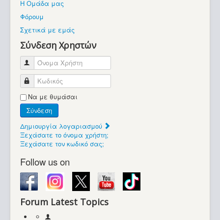
Η Ομάδα μας
Βοήθεια
Φόρουμ
Βρίσκεστε εδώ:
Σχετικά με εμάς
Retrocomputers.gr
Σύνδεση Χρηστών
Όνομα Χρήστη
Κωδικός
Να με θυμάσαι
Σύνδεση
Δημιουργία λογαριασμού
Ξεχάσατε το όνομα χρήστη;
Ξεχάσατε τον κωδικό σας;
Follow us on
Forum Latest Topics