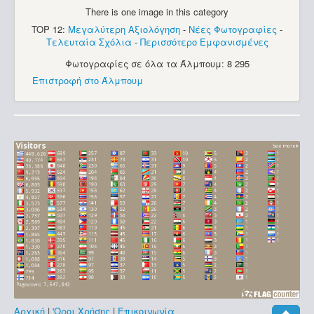
There is one image in this category
TOP 12:
Μεγαλύτερη Αξιολόγηση
-
Νέες Φωτογραφίες
-
Τελευταία Σχόλια
-
Περισσότερο Εμφανισμένες
Φωτογραφίες σε όλα τα Άλμπουμ: 8 295
Επιστροφή στο Άλμπουμ
Αρχική
|
'Οροι Χρήσης
|
Επικοινωνία