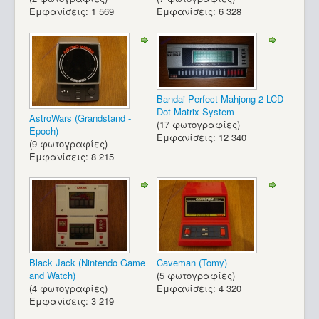
Εμφανίσεις: 1 569
Εμφανίσεις: 6 328
Bandai Perfect Mahjong 2 LCD
Dot Matrix System
AstroWars (Grandstand -
(17 φωτογραφίες)
Epoch)
Εμφανίσεις: 12 340
(9 φωτογραφίες)
Εμφανίσεις: 8 215
Black Jack (Nintendo Game
Caveman (Tomy)
and Watch)
(5 φωτογραφίες)
(4 φωτογραφίες)
Εμφανίσεις: 4 320
Commodore VIC-20 (2)_17
Εμφανίσεις: 3 219