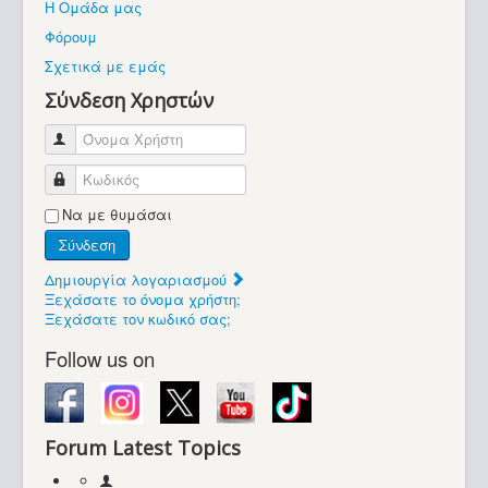
Η Ομάδα μας
Βοήθεια
Φόρουμ
Βρίσκεστε εδώ:
Σχετικά με εμάς
Retrocomputers.gr
Σύνδεση Χρηστών
Όνομα Χρήστη
Κωδικός
Να με θυμάσαι
Σύνδεση
Δημιουργία λογαριασμού
Ξεχάσατε το όνομα χρήστη;
Ξεχάσατε τον κωδικό σας;
Follow us on
Forum Latest Topics