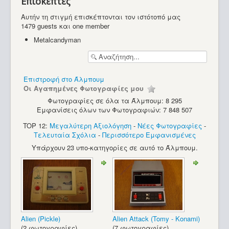
Επισκέπτες
Υπολογιστές
Αυτήν τη στιγμή επισκέπτονται τον ιστότοπό μας
1479 guests και one member
Metalcandyman
Επιστροφή στο Άλμπουμ
Οι Αγαπημένες Φωτογραφίες μου
Φωτογραφίες σε όλα τα Άλμπουμ: 8 295
Εμφανίσεις όλων των Φωτογραφιών: 7 848 507
TOP 12:
Μεγαλύτερη Αξιολόγηση
-
Νέες Φωτογραφίες
-
Τελευταία Σχόλια
-
Περισσότερο Εμφανισμένες
Υπάρχουν 23 υπο-κατηγορίες σε αυτό το Άλμπουμ.
Alien (Pickle)
Alien Attack (Tomy - Konami)
Commodore VIC-20 (2)
(2 φωτογραφίες)
(7 φωτογραφίες)