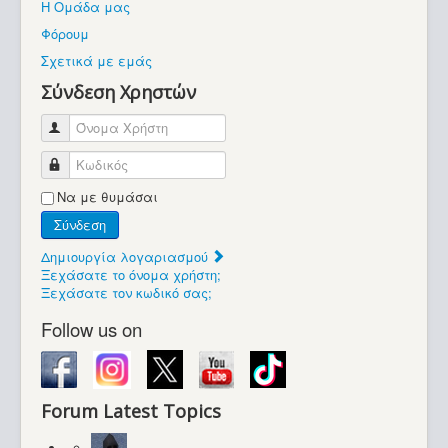
Η Ομάδα μας
Βοήθεια
Φόρουμ
Βρίσκεστε εδώ:
Σχετικά με εμάς
Retrocomputers.gr
Σύνδεση Χρηστών
Όνομα Χρήστη
Κωδικός
Να με θυμάσαι
Σύνδεση
Δημιουργία λογαριασμού
Ξεχάσατε το όνομα χρήστη;
Ξεχάσατε τον κωδικό σας;
Follow us on
Forum Latest Topics