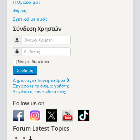
Η Ομάδα μας
Βοήθεια
Φόρουμ
Βρίσκεστε εδώ:
Σχετικά με εμάς
Retrocomputers.gr
Σύνδεση Χρηστών
Όνομα Χρήστη
Κωδικός
Να με θυμάσαι
Σύνδεση
Δημιουργία λογαριασμού
Ξεχάσατε το όνομα χρήστη;
Ξεχάσατε τον κωδικό σας;
Follow us on
Forum Latest Topics