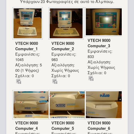
Υπάρχουν 23 Φωτογραφίες σε αυτό το Άλμπουμ.
VTECH 9000
VTECH 9000
VTECH 9000
Computer_3
Computer_1
Computer_2
Εμφανίσεις:
Hector HRX
Εμφανίσεις:
Εμφανίσεις:
833
1045
983
Αξιολόγηση:
Αξιολόγηση: 5
Αξιολόγηση:
Χωρίς Ψήφους
00 (1 Ψήφος)
Χωρίς Ψήφους
Σχόλια: 0
Σχόλια: 0
Σχόλια: 0
Hector HRX_12
VTECH 9000
VTECH 9000
VTECH 9000
Computer_4
Computer_5
Computer_6
Εμφανίσεις:
Εμφανίσεις:
Εμφανίσεις: