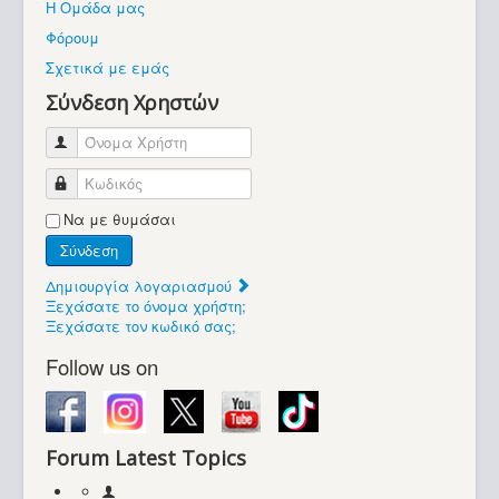
Η Ομάδα μας
Βοήθεια
Φόρουμ
Βρίσκεστε εδώ:
Σχετικά με εμάς
Retrocomputers.gr
Σύνδεση Χρηστών
Όνομα Χρήστη
Κωδικός
Να με θυμάσαι
Σύνδεση
Δημιουργία λογαριασμού
Ξεχάσατε το όνομα χρήστη;
Ξεχάσατε τον κωδικό σας;
Follow us on
Forum Latest Topics