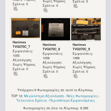
Χωρίς Ψήφους
Σχόλια: 0
Σχόλια: 0
Σχόλια: 0
Hanimex
Hanimex
Hanimex
TVG070C_7
TVG070C_8
TVG070C_9
Εμφανίσεις:
Εμφανίσεις:
Εμφανίσεις:
1055
1058
1089
Αξιολόγηση:
Αξιολόγηση:
Αξιολόγηση:
Χωρίς Ψήφους
Χωρίς Ψήφους
Χωρίς Ψήφους
Σχόλια: 0
Σχόλια: 0
Σχόλια: 0
Υπάρχουν 9 Φωτογραφίες σε αυτό το Άλμπουμ.
TOP 12:
Μεγαλύτερη Αξιολόγηση
-
Νέες Φωτογραφίες
-
Τελευταία Σχόλια
-
Περισσότερο Εμφανισμένες
Φωτογραφίες σε όλα τα Άλμπουμ: 8 295