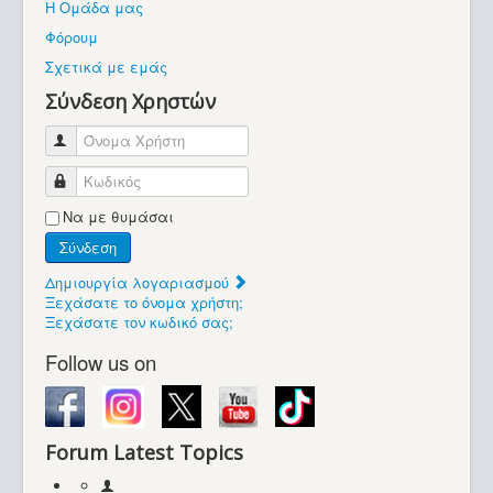
Η Ομάδα μας
Βοήθεια
Φόρουμ
Βρίσκεστε εδώ:
Σχετικά με εμάς
Retrocomputers.gr
Σύνδεση Χρηστών
Όνομα Χρήστη
Κωδικός
Να με θυμάσαι
Σύνδεση
Δημιουργία λογαριασμού
Ξεχάσατε το όνομα χρήστη;
Ξεχάσατε τον κωδικό σας;
Follow us on
Forum Latest Topics