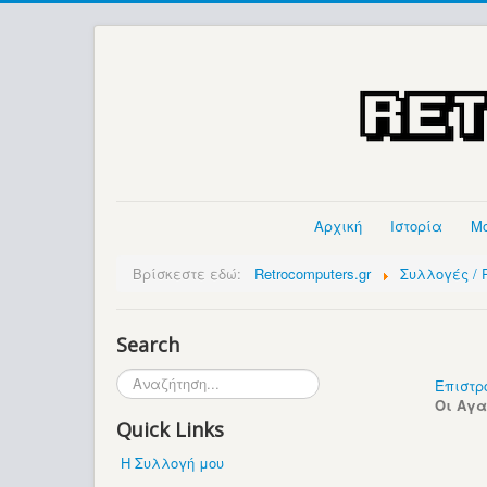
Αρχική
Ιστορία
Μ
Βρίσκεστε εδώ:
Retrocomputers.gr
Συλλογές / P
Search
Αναζήτηση...
Επιστρ
Οι Αγ
Quick Links
Η Συλλογή μου