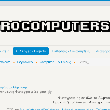
ουσείο
Συλλογές / Projects
Εκθέσεις - Συναντήσεις
Διάφορ
rojects
Περιοδικά
Computer Για Όλους
Extras_5
οφή στο Άλμπουμ
απημένες Φωτογραφίες μου
Φωτογραφίες σε όλα τα Άλμπου
Εμφανίσεις όλων των Φωτογραφιών:
TOP 12:
Μεγαλύτερη Αξιολόγηση
-
Νέες Φωτογραφίες
-
Τελευτα