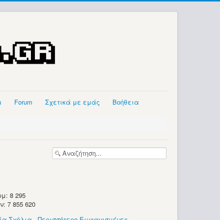
α
Forum
Σχετικά με εμάς
Βοήθεια
μ: 8 295
 7 855 620
ία Σχόλια
-
Περισσότερο Εμφανισμένες