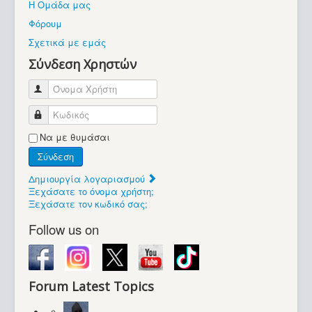
Η Ομάδα μας
Βοήθεια
Φόρουμ
Βρίσκεστε εδώ:
Σχετικά με εμάς
Retrocomputers.gr
Σύνδεση Χρηστών
Όνομα Χρήστη
Κωδικός
Να με θυμάσαι
Σύνδεση
Δημιουργία λογαριασμού
Ξεχάσατε το όνομα χρήστη;
Ξεχάσατε τον κωδικό σας;
Follow us on
Forum Latest Topics