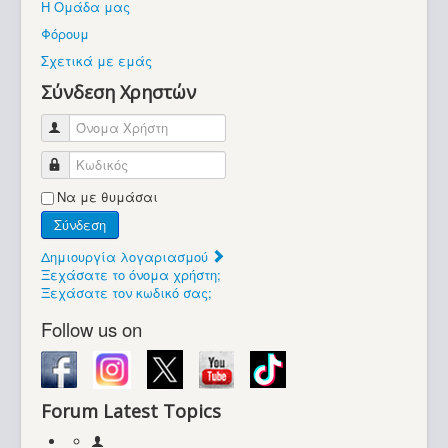
Η Ομάδα μας
Βοήθεια
Φόρουμ
Βρίσκεστε εδώ:
Σχετικά με εμάς
Retrocomputers.gr
Σύνδεση Χρηστών
Όνομα Χρήστη
Κωδικός
Να με θυμάσαι
Σύνδεση
Δημιουργία λογαριασμού
Ξεχάσατε το όνομα χρήστη;
Ξεχάσατε τον κωδικό σας;
Follow us on
Forum Latest Topics