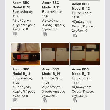
Acorn BBC
Acorn BBC
Acorn BBC
Model B_10
Model B_11
Model B_12
Εμφανίσεις:
Εμφανίσεις:
Εμφανίσεις:
1139
1148
1150
Αξιολόγηση:
Αξιολόγηση:
Αξιολόγηση:
Χωρίς Ψήφους
Χωρίς Ψήφους
Χωρίς Ψήφους
Σχόλια: 0
Σχόλια: 0
Σχόλια: 0
Acorn BBC
Acorn BBC
Acorn BBC
Model B_13
Model B_14
Model B_15
Εμφανίσεις:
Εμφανίσεις:
Εμφανίσεις:
1120
1126
1117
Αξιολόγηση:
Αξιολόγηση:
Αξιολόγηση:
Χωρίς Ψήφους
Χωρίς Ψήφους
Χωρίς Ψήφους
Σχόλια: 0
Σχόλια: 0
Σχόλια: 0