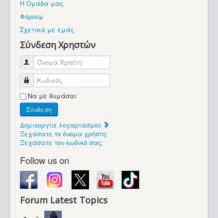
Η Ομάδα μας
Βοήθεια
Φόρουμ
Βρίσκεστε εδώ:
Σχετικά με εμάς
Retrocomputers.gr
Σύνδεση Χρηστών
Όνομα Χρήστη
Κωδικός
Να με θυμάσαι
Σύνδεση
Δημιουργία λογαριασμού
Ξεχάσατε το όνομα χρήστη;
Ξεχάσατε τον κωδικό σας;
Follow us on
Forum Latest Topics