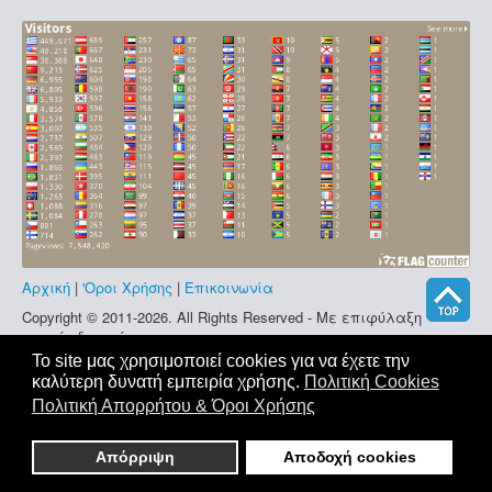
Αρχική
|
'Οροι Χρήσης
|
Επικοινωνία
Copyright © 2011-2026. All Rights Reserved - Με επιφύλαξη
παντός δικαιώματος
Το site μας χρησιμοποιεί cookies για να έχετε την
καλύτερη δυνατή εμπειρία χρήσης.
Πολιτική Cookies
Πολιτική Απορρήτου & Όροι Χρήσης
Απόρριψη
Αποδοχή cookies