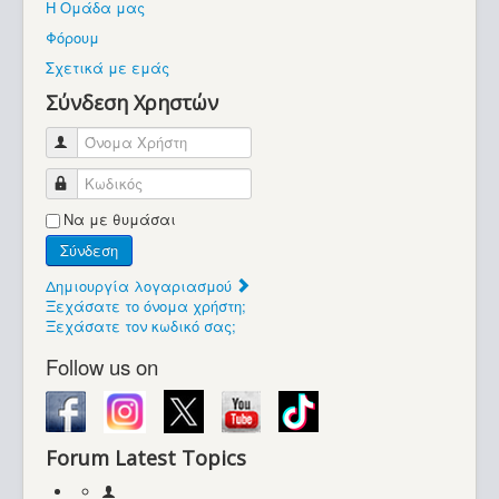
Η Ομάδα μας
Βοήθεια
Φόρουμ
Βρίσκεστε εδώ:
Σχετικά με εμάς
Retrocomputers.gr
Σύνδεση Χρηστών
Όνομα Χρήστη
Κωδικός
Να με θυμάσαι
Σύνδεση
Δημιουργία λογαριασμού
Ξεχάσατε το όνομα χρήστη;
Ξεχάσατε τον κωδικό σας;
Follow us on
Forum Latest Topics