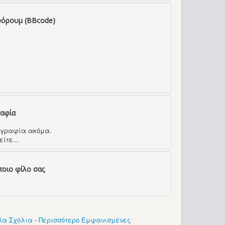
φόρουμ (BBcode)
ραφία
τογραφία ακόμα.
ίτε...
ποιο φίλο σας
ία Σχόλια
-
Περισσότερο Εμφανισμένες