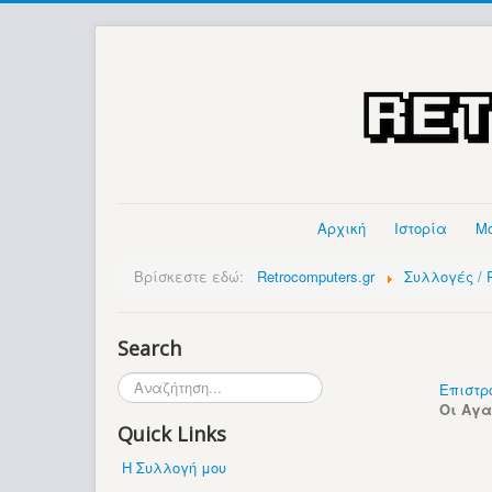
Αρχική
Ιστορία
Μ
Βρίσκεστε εδώ:
Retrocomputers.gr
Συλλογές / P
Search
Αναζήτηση...
Επιστρ
Οι Αγ
Quick Links
Η Συλλογή μου