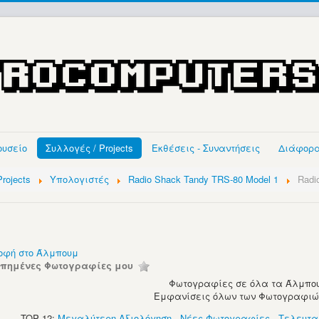
ουσείο
Συλλογές / Projects
Εκθέσεις - Συναντήσεις
Διάφορ
rojects
Υπολογιστές
Radio Shack Tandy TRS-80 Model 1
Radi
οφή στο Άλμπουμ
απημένες Φωτογραφίες μου
Φωτογραφίες σε όλα τα Άλμπου
Εμφανίσεις όλων των Φωτογραφιών:
TOP 12:
Μεγαλύτερη Αξιολόγηση
-
Νέες Φωτογραφίες
-
Τελευτα