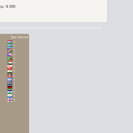
μ: 8 295