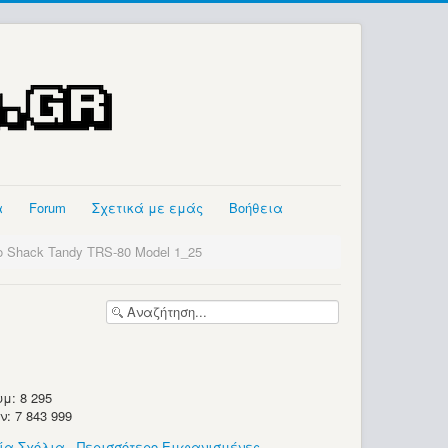
α
Forum
Σχετικά με εμάς
Βοήθεια
o Shack Tandy TRS-80 Model 1_25
μ: 8 295
 7 843 999
ία Σχόλια
-
Περισσότερο Εμφανισμένες