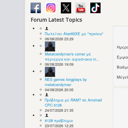
Forum Latest Topics
Πωλείται Atari65XE με "προίκα"
06/08/2026 23:29
Ημερο
Metalcandyman's corner με
Εμφα
περιεργα και αφασιακα in...
06/08/2026 19:09
Βαθμ
Μέγεθ
NES games longplays by
metalcandyman
04/08/2026 20:05
Πρόβλημα με RAM? σε Amstrad
CPC 6128
24/07/2026 21:35
6128 πρόβλημα
23/07/2026 12:25