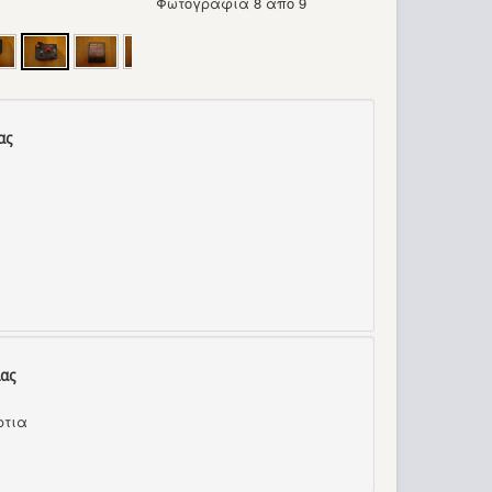
Φωτογραφία 8 από 9
ας
ας
ρτια