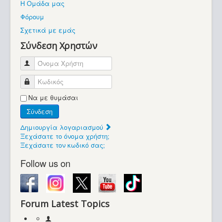
Η Ομάδα μας
Βοήθεια
Φόρουμ
Βρίσκεστε εδώ:
Σχετικά με εμάς
Retrocomputers.gr
Σύνδεση Χρηστών
Όνομα Χρήστη
Κωδικός
Να με θυμάσαι
Σύνδεση
Δημιουργία λογαριασμού
Ξεχάσατε το όνομα χρήστη;
Ξεχάσατε τον κωδικό σας;
Follow us on
Forum Latest Topics