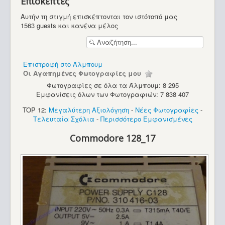
Επισκέπτες
Υπολογιστές
Αυτήν τη στιγμή επισκέπτονται τον ιστότοπό μας
1563 guests και κανένα μέλος
Επιστροφή στο Άλμπουμ
Οι Αγαπημένες Φωτογραφίες μου
Φωτογραφίες σε όλα τα Άλμπουμ: 8 295
Εμφανίσεις όλων των Φωτογραφιών: 7 838 407
TOP 12:
Μεγαλύτερη Αξιολόγηση
-
Νέες Φωτογραφίες
-
Τελευταία Σχόλια
-
Περισσότερο Εμφανισμένες
Commodore 128_17
Sinclair ZX Spectrum (48K) Saga 1 Emperor