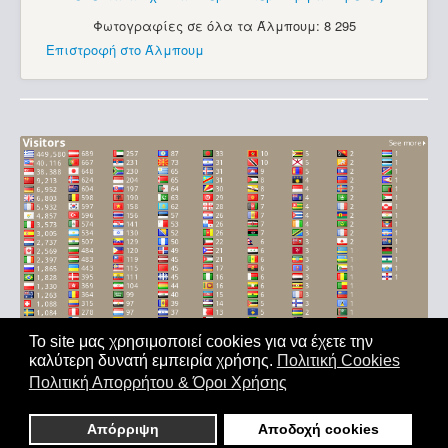
Φωτογραφίες σε όλα τα Άλμπουμ: 8 295
Επιστροφή στο Άλμπουμ
Το site μας χρησιμοποιεί cookies για να έχετε την
καλύτερη δυνατή εμπειρία χρήσης.
Πολιτική Cookies
Αρχική
|
'Οροι Χρήσης
|
Επικοινωνία
Πολιτική Απορρήτου & Όροι Χρήσης
Copyright © 2011-2026. All Rights Reserved - Με επιφύλαξη
παντός δικαιώματος
Απόρριψη
Αποδοχή cookies