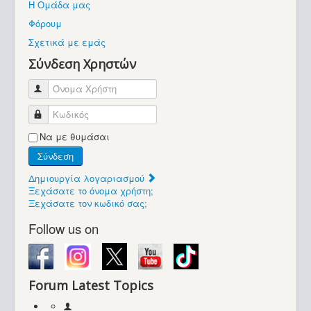
Η Ομάδα μας
Βοήθεια
Φόρουμ
Βρίσκεστε εδώ:
Σχετικά με εμάς
Retrocomputers.gr
Σύνδεση Χρηστών
Όνομα Χρήστη
Κωδικός
Να με θυμάσαι
Σύνδεση
Δημιουργία λογαριασμού
Ξεχάσατε το όνομα χρήστη;
Ξεχάσατε τον κωδικό σας;
Follow us on
Forum Latest Topics