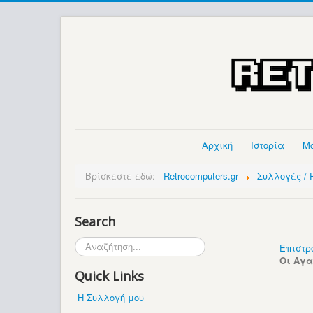
Αρχική
Ιστορία
Μ
Βρίσκεστε εδώ:
Retrocomputers.gr
Συλλογές / P
Search
Αναζήτηση...
Επιστρ
Οι Αγ
Quick Links
Η Συλλογή μου