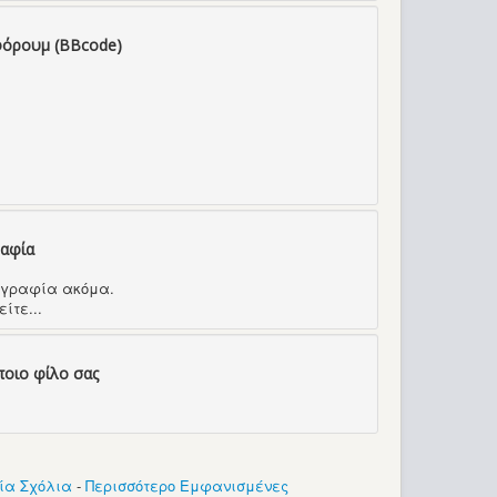
φόρουμ (BBcode)
ραφία
τογραφία ακόμα.
ίτε...
ποιο φίλο σας
ία Σχόλια
-
Περισσότερο Εμφανισμένες