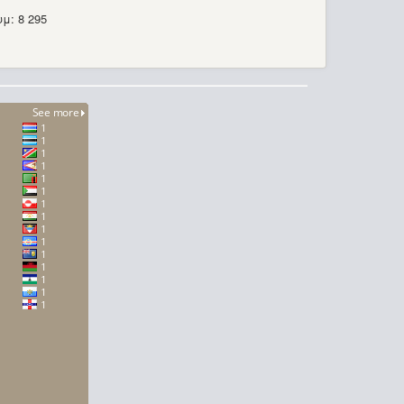
μ: 8 295