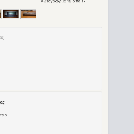
Φωτογραφία 12 από 17
ας
ας
ρτια