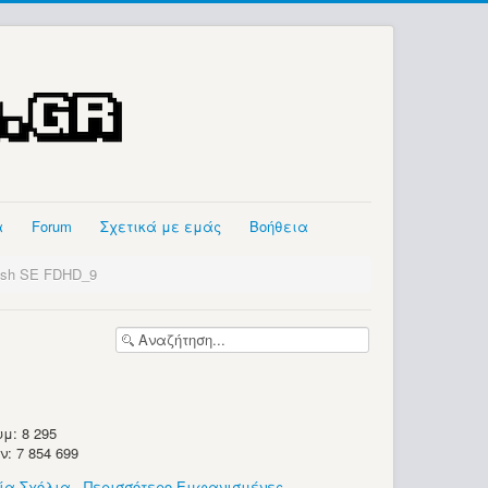
α
Forum
Σχετικά με εμάς
Βοήθεια
osh SE FDHD_9
μ: 8 295
 7 854 699
ία Σχόλια
-
Περισσότερο Εμφανισμένες