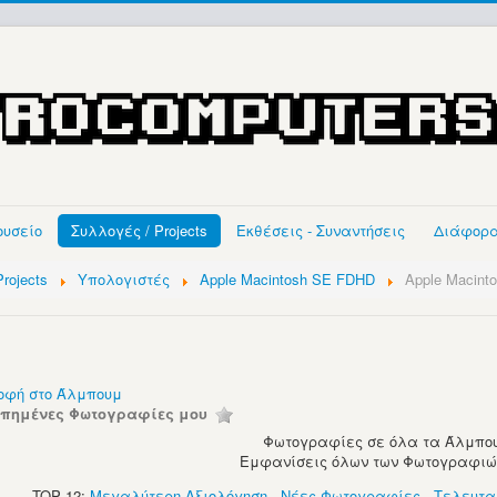
ουσείο
Συλλογές / Projects
Εκθέσεις - Συναντήσεις
Διάφορ
rojects
Υπολογιστές
Apple Macintosh SE FDHD
Apple Macint
οφή στο Άλμπουμ
απημένες Φωτογραφίες μου
Φωτογραφίες σε όλα τα Άλμπου
Εμφανίσεις όλων των Φωτογραφιών:
TOP 12:
Μεγαλύτερη Αξιολόγηση
-
Νέες Φωτογραφίες
-
Τελευτα